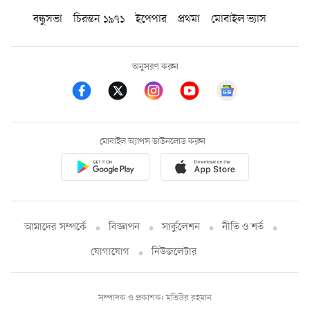
বন্ধুসভা
চিরন্তন ১৯৭১
ইপেপার
প্রথমা
মোবাইল ভ্যাস
অনুসরণ করুন
মোবাইল অ্যাপস ডাউনলোড করুন
আমাদের সম্পর্কে
বিজ্ঞাপন
সার্কুলেশন
নীতি ও শর্ত
যোগাযোগ
নিউজলেটার
সম্পাদক ও প্রকাশক: মতিউর রহমান