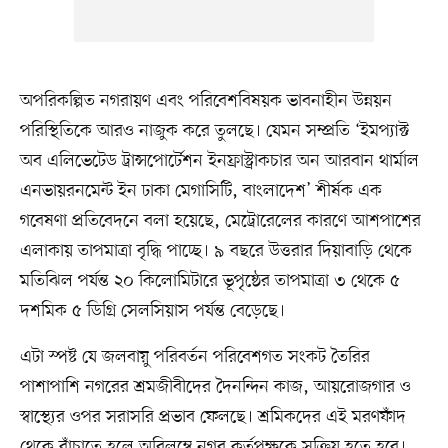
অপরিকল্পিত নগরায়ণ এবং পরিবেশবিষয়ক ভাবনাহীন উন্নয়ন
পরিস্থিতিকে আরও নাজুক করে তুলছে। যেমন সম্প্রতি ‘ইমপ্যাক্ট
অব এলিভেটেড ট্রান্সপোর্টেশন ইনফ্রাস্ট্রাকচার অন আরবান থার্মাল
এনভায়রনমেন্ট ইন ঢাকা মেগাসিটি, বাংলাদেশ’ শীর্ষক এক
গবেষণা প্রতিবেদনে বলা হয়েছে, মেট্রোরেলের কারণে আশপাশের
এলাকায় তাপমাত্রা বৃদ্ধি পাচ্ছে। ৯ বছরে উত্তরার দিয়াবাড়ি থেকে
মতিঝিল পর্যন্ত ২০ কিলোমিটারে ভূপৃষ্ঠের তাপমাত্রা ৩ থেকে ৫
দশমিক ৫ ডিগ্রি সেলসিয়াস পর্যন্ত বেড়েছে।
এটা স্পষ্ট যে জলবায়ু পরিবর্তন পরিবেশগত সংকট তৈরির
পাশাপাশি নগরের শ্রমজীবীদের দৈনন্দিন কাজ, আয়রোজগার ও
স্বাস্থ্যের ওপর সরাসরি প্রভাব ফেলছে। শ্রমিকদের এই মরণফাঁদ
থেকে বাঁচাতে হলে অবিলম্বে নগর কর্তৃপক্ষকে সক্রিয় হতে হবে।