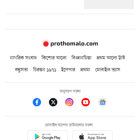
নাগরিক সংবাদ
কিশোর আলো
বিজ্ঞানচিন্তা
প্রথম আলো ট্রাস্ট
বন্ধুসভা
চিরন্তন ১৯৭১
ইপেপার
প্রথমা
মোবাইল ভ্যাস
অনুসরণ করুন
মোবাইল অ্যাপস ডাউনলোড করুন