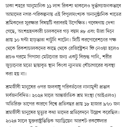
ঢাকা শহরে আনুমানিক ১১ লাখ রিকশা থাকলেও দুর্ভাগ্যজনকভাবে
আমাদের নগর-পরিকল্পনায় এই বিপুলসংখ্যক অনানুষ্ঠানিক খাতের
শ্রমিকদের সুরক্ষার বিষয়টি বরাবরই উপেক্ষিত। গবেষণায় দেখা
গেছে, অংশগ্রহণকারী চালকদের গড় বয়স ৪৮ এবং তাঁরা দিনে
প্রায় ১০ ঘণ্টা হাড়ভাঙা খাটুনি খাটেন। সিটি করপোরেশনের পক্ষ
থেকে রিকশাচালকদের কাছে থেকে রেজিস্ট্রেশন ফি নেওয়া হলেও
প্রচণ্ড গরমে পিপাসা মেটানোর জন্য একটু বিশুদ্ধ পানি, শরীর
জুড়ানোর মতো ছায়াবৃত স্থান কিংবা ন্যূনতম শৌচাগারের ব্যবস্থা
করা হয় না।
শ্রমজীবী মানুষের ওপর জলবায়ু পরিবর্তনের নানামুখী প্রভাব
সর্বজনবিদিত। ২০২৪ সালে আন্তর্জাতিক শ্রম সংস্থা (আইএলও)
অতিরিক্ত তাপের কারণে বিশ্বে প্রতিবছর প্রায় ১৮ হাজার ৯৭০ জন
শ্রমজীবী মানুষের মৃত্যুর কথা তাদের প্রতিবেদনে উল্লেখ করেছিল।
২০২৪ সালে যুক্তরাষ্ট্রভিত্তিক অ্যাড্রিয়েন আরশট-রকফেলার