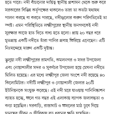
হতে পারে। নদী বাঁচানোর দায়িত্ব স্থানীয় প্রশাসন থেকে শুরু করে
সরকারের বিভিন্ন কর্তৃপক্ষের থাকলেও তারা তা কতটা যথাযথ
পালন করছে বা করতে পারছে, নদীগুলোর করুণ পরিণতিতেই তা
স্পষ্ট। এমন পরিস্থিতিতে লক্ষ্মীপুরের স্থানীয় জনগণকেই নদী
সুরক্ষার কাজে হাত দিতে বাধ্য হতে হলো। প্রায় ২০ বছর ধরে
মৃতপ্রায় একটি নদীতে তাঁরা পানির প্রবাহ ফিরিয়ে এনেছেন। এটি
নিঃসন্দেহে দারুণ একটি দৃষ্টান্ত।
ভুলুয়া নদী লক্ষ্মীপুরের রামগতি, কমলনগর ও সদর উপজেলা
এবং নোয়াখালীর সদর ও সুবর্ণচর উপজেলা হয়ে মেঘনা নদীতে
মিলিত হয়েছে। এর মধ্যে লক্ষ্মীপুর জেলা অংশে নদী রয়েছে ৪০
কিলোমিটার। নদীটি লক্ষ্মীপুর ও নোয়াখালী জেলার ২০টি
ইউনিয়নকে সংযুক্ত করেছে। এই নদী মরে যাওয়ায় পানিনিষ্কাশন
ব্যাহত হচ্ছে, ফলে গত বছর এই এলাকায় ব্যাপক জলাবদ্ধতা ও
বন্যা হয়েছিল। ঘরবাড়ি, রাস্তাঘাট ও ফসলের মাঠ ডুবে গিয়ে
মানুষের জীবন ও জীবিকায় বড় ধরনের ক্ষতি হয়েছিল।