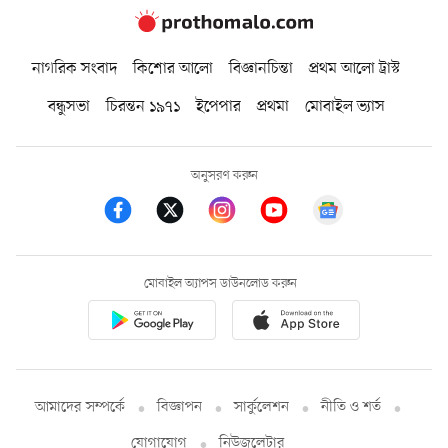
নাগরিক সংবাদ
কিশোর আলো
বিজ্ঞানচিন্তা
প্রথম আলো ট্রাস্ট
বন্ধুসভা
চিরন্তন ১৯৭১
ইপেপার
প্রথমা
মোবাইল ভ্যাস
অনুসরণ করুন
মোবাইল অ্যাপস ডাউনলোড করুন
আমাদের সম্পর্কে
বিজ্ঞাপন
সার্কুলেশন
নীতি ও শর্ত
যোগাযোগ
নিউজলেটার