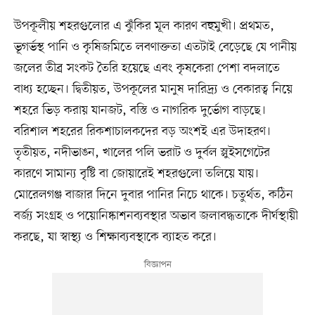
উপকূলীয় শহরগুলোর এ ঝুঁকির মূল কারণ বহুমুখী। প্রথমত,
ভূগর্ভস্থ পানি ও কৃষিজমিতে লবণাক্ততা এতটাই বেড়েছে যে পানীয়
জলের তীব্র সংকট তৈরি হয়েছে এবং কৃষকেরা পেশা বদলাতে
বাধ্য হচ্ছেন। দ্বিতীয়ত, উপকূলের মানুষ দারিদ্র্য ও বেকারত্ব নিয়ে
শহরে ভিড় করায় যানজট, বস্তি ও নাগরিক দুর্ভোগ বাড়ছে।
বরিশাল শহরের রিকশাচালকদের বড় অংশই এর উদাহরণ।
তৃতীয়ত, নদীভাঙন, খালের পলি ভরাট ও দুর্বল স্লুইসগেটের
কারণে সামান্য বৃষ্টি বা জোয়ারেই শহরগুলো তলিয়ে যায়।
মোরেলগঞ্জ বাজার দিনে দুবার পানির নিচে থাকে। চতুর্থত, কঠিন
বর্জ্য সংগ্রহ ও পয়োনিষ্কাশনব্যবস্থার অভাব জলাবদ্ধতাকে দীর্ঘস্থায়ী
করছে, যা স্বাস্থ্য ও শিক্ষাব্যবস্থাকে ব্যাহত করে।