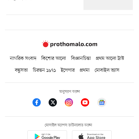
নাগরিক সংবাদ
কিশোর আলো
বিজ্ঞানচিন্তা
প্রথম আলো ট্রাস্ট
বন্ধুসভা
চিরন্তন ১৯৭১
ইপেপার
প্রথমা
মোবাইল ভ্যাস
অনুসরণ করুন
মোবাইল অ্যাপস ডাউনলোড করুন