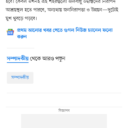
হবে। কেবল তখনই এই শহরগুলো জলবায়ু উদ্বাস্তুদের নিরাপদ
আশ্রয়স্থল হতে পারবে, অন্যথায় জননিরাপত্তা ও উন্নয়ন—দুটোই
মুখ থুবড়ে পড়বে।
প্রথম আলোর খবর পেতে গুগল নিউজ চ্যানেল ফলো
করুন
থেকে আরও পড়ুন
সম্পাদকীয়
সম্পাদকীয়