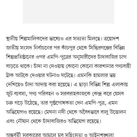
স্থানীয় শিল্পমালিকদের ভাষ্যেও এর সত্যতা মিলছে। ত্রয়োদশ
জাতীয় সংসদ নির্বাচনের পর কাঁচপুর থেকে সিদ্ধিরগঞ্জের বিভিন্ন
শিল্পপ্রতিষ্ঠানের ওপর এমপি-পুত্রের অনুসারীদের চাঁদাবাজির চাপ
বাড়তে থাকে। চাঁদা না দেওয়ায় কোনো কোনো কারখানার পণ্যবাহী
ট্রাক আটকে দেওয়ার ঘটনাও ঘটেছে। এমনকি হামলার ভয়
দেখিয়েও চাঁদা আদায় করা হয়েছে। এ ছাড়া বিভিন্ন শিল্প এলাকায়
জুট ব্যবসা, পণ্য পরিবহন ও সরবরাহকাজকে কেন্দ্র করে যেসব
চক্র গড়ে উঠেছে, তার পৃষ্ঠপোষকতা দেন এমপি-পুত্র, এমন
অভিযোগও রয়েছে। মেঘনা নদী থেকে অবৈধভাবে বালু উত্তোলন
এবং নৌযান থেকে চাঁদাবাজিরও অভিযোগ রয়েছে।
অন্তর্বর্তী সরকারের আমলে মব সহিংসতা ও আইনশৃঙ্খলা