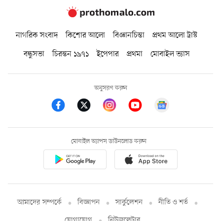
নাগরিক সংবাদ
কিশোর আলো
বিজ্ঞানচিন্তা
প্রথম আলো ট্রাস্ট
বন্ধুসভা
চিরন্তন ১৯৭১
ইপেপার
প্রথমা
মোবাইল ভ্যাস
অনুসরণ করুন
মোবাইল অ্যাপস ডাউনলোড করুন
আমাদের সম্পর্কে
বিজ্ঞাপন
সার্কুলেশন
নীতি ও শর্ত
যোগাযোগ
নিউজলেটার