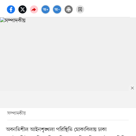
সম্পাদকীয়
অবনতিশীল আইনশৃঙ্খলা পরিস্থিতি মোকাবিলায় ঢাকা