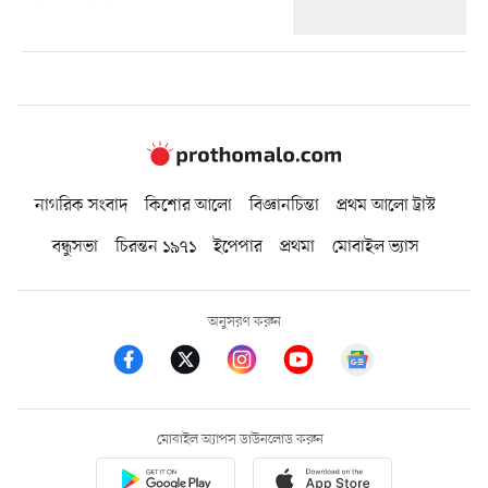
নাগরিক সংবাদ
কিশোর আলো
বিজ্ঞানচিন্তা
প্রথম আলো ট্রাস্ট
বন্ধুসভা
চিরন্তন ১৯৭১
ইপেপার
প্রথমা
মোবাইল ভ্যাস
অনুসরণ করুন
মোবাইল অ্যাপস ডাউনলোড করুন