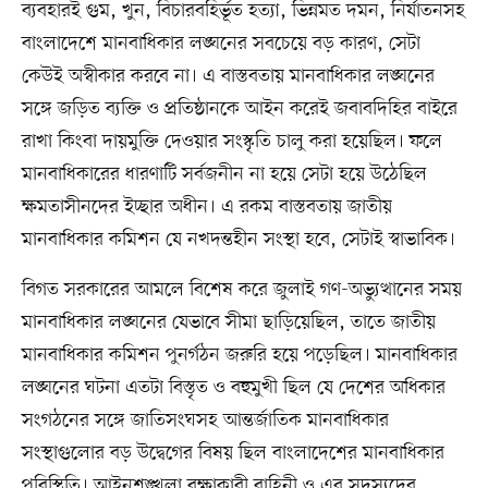
ব্যবহারই গুম, খুন, বিচারবহির্ভূত হত্যা, ভিন্নমত দমন, নির্যাতনসহ
বাংলাদেশে মানবাধিকার লঙ্ঘনের সবচেয়ে বড় কারণ, সেটা
কেউই অস্বীকার করবে না। এ বাস্তবতায় মানবাধিকার লঙ্ঘনের
সঙ্গে জড়িত ব্যক্তি ও প্রতিষ্ঠানকে আইন করেই জবাবদিহির বাইরে
রাখা কিংবা দায়মুক্তি দেওয়ার সংস্কৃতি চালু করা হয়েছিল। ফলে
মানবাধিকারের ধারণাটি সর্বজনীন না হয়ে সেটা হয়ে উঠেছিল
ক্ষমতাসীনদের ইচ্ছার অধীন। এ রকম বাস্তবতায় জাতীয়
মানবাধিকার কমিশন যে নখদন্তহীন সংস্থা হবে, সেটাই স্বাভাবিক।
বিগত সরকারের আমলে বিশেষ করে জুলাই গণ-অভ্যুত্থানের সময়
মানবাধিকার লঙ্ঘনের যেভাবে সীমা ছাড়িয়েছিল, তাতে জাতীয়
মানবাধিকার কমিশন পুনর্গঠন জরুরি হয়ে পড়েছিল। মানবাধিকার
লঙ্ঘনের ঘটনা এতটা বিস্তৃত ও বহুমুখী ছিল যে দেশের অধিকার
সংগঠনের সঙ্গে জাতিসংঘসহ আন্তর্জাতিক মানবাধিকার
সংস্থাগুলোর বড় উদ্বেগের বিষয় ছিল বাংলাদেশের মানবাধিকার
পরিস্থিতি। আইনশৃঙ্খলা রক্ষাকারী বাহিনী ও এর সদস্যদের