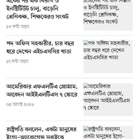
একের পর এক বিভাগ ও
ইনস্টিটিউট চালু, বাড়েনি
শ্রেণিকক্ষ, শিক্ষকেরও সংকট
১৩ ঘণ্টা আগে
পদ অফিস সহকারীর, চার বছর
ধরে দেখেন এইচএসসির খাতা
১৭ ঘণ্টা আগে
আমেরিকার এফএলটিএ প্রোগ্রাম,
আবেদন আইইএলটিএস ৭ স্কোরে
০৫ আগস্ট ২০২৬
রাষ্ট্রপতি বললেন, একটা মানুষের
ইগো–অ্যারোগেন্স সবাইকে