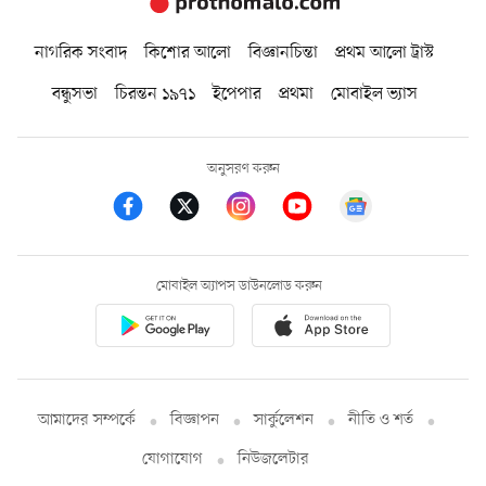
নাগরিক সংবাদ
কিশোর আলো
বিজ্ঞানচিন্তা
প্রথম আলো ট্রাস্ট
বন্ধুসভা
চিরন্তন ১৯৭১
ইপেপার
প্রথমা
মোবাইল ভ্যাস
অনুসরণ করুন
মোবাইল অ্যাপস ডাউনলোড করুন
আমাদের সম্পর্কে
বিজ্ঞাপন
সার্কুলেশন
নীতি ও শর্ত
যোগাযোগ
নিউজলেটার