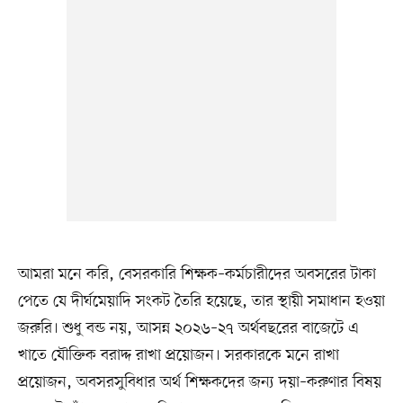
আমরা মনে করি, বেসরকারি শিক্ষক–কর্মচারীদের অবসরের টাকা
পেতে যে দীর্ঘমেয়াদি সংকট তৈরি হয়েছে, তার স্থায়ী সমাধান হওয়া
জরুরি। শুধু বন্ড নয়, আসন্ন ২০২৬–২৭ অর্থবছরের বাজেটে এ
খাতে যৌক্তিক বরাদ্দ রাখা প্রয়োজন। সরকারকে মনে রাখা
প্রয়োজন, অবসরসুবিধার অর্থ শিক্ষকদের জন্য দয়া–করুণার বিষয়