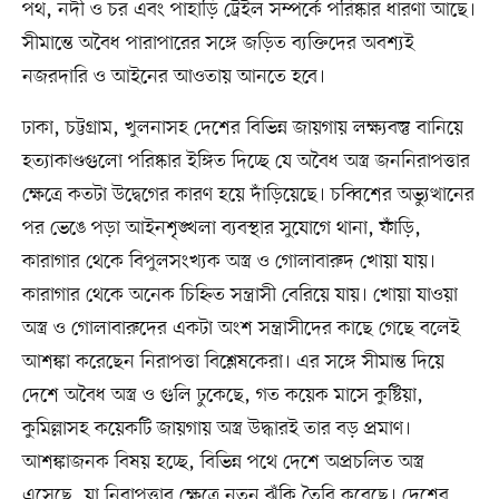
পথ, নদী ও চর এবং পাহাড়ি ট্রেইল সম্পর্কে পরিষ্কার ধারণা আছে।
সীমান্তে অবৈধ পারাপারের সঙ্গে জড়িত ব্যক্তিদের অবশ্যই
নজরদারি ও আইনের আওতায় আনতে হবে।
ঢাকা, চট্টগ্রাম, খুলনাসহ দেশের বিভিন্ন জায়গায় লক্ষ্যবস্তু বানিয়ে
হত্যাকাণ্ডগুলো পরিষ্কার ইঙ্গিত দিচ্ছে যে অবৈধ অস্ত্র জননিরাপত্তার
ক্ষেত্রে কতটা উদ্বেগের কারণ হয়ে দাঁড়িয়েছে। চব্বিশের অভ্যুত্থানের
পর ভেঙে পড়া আইনশৃঙ্খলা ব্যবস্থার সুযোগে থানা, ফাঁড়ি,
কারাগার থেকে বিপুলসংখ্যক অস্ত্র ও গোলাবারুদ খোয়া যায়।
কারাগার থেকে অনেক চিহ্নিত সন্ত্রাসী বেরিয়ে যায়। খোয়া যাওয়া
অস্ত্র ও গোলাবারুদের একটা অংশ সন্ত্রাসীদের কাছে গেছে বলেই
আশঙ্কা করেছেন নিরাপত্তা বিশ্লেষকেরা। এর সঙ্গে সীমান্ত দিয়ে
দেশে অবৈধ অস্ত্র ও গুলি ঢুকেছে, গত কয়েক মাসে কুষ্টিয়া,
কুমিল্লাসহ কয়েকটি জায়গায় অস্ত্র উদ্ধারই তার বড় প্রমাণ।
আশঙ্কাজনক বিষয় হচ্ছে, বিভিন্ন পথে দেশে অপ্রচলিত অস্ত্র
এসেছে, যা নিরাপত্তার ক্ষেত্রে নতুন ঝুঁকি তৈরি করেছে। দেশের