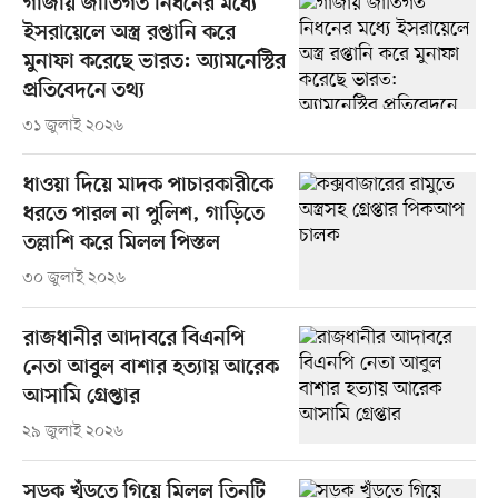
গাজায় জাতিগত নিধনের মধ্যে
ইসরায়েলে অস্ত্র রপ্তানি করে
মুনাফা করেছে ভারত: অ্যামনেস্টির
প্রতিবেদনে তথ্য
৩১ জুলাই ২০২৬
ধাওয়া দিয়ে মাদক পাচারকারীকে
ধরতে পারল না পুলিশ, গাড়িতে
তল্লাশি করে মিলল পিস্তল
৩০ জুলাই ২০২৬
রাজধানীর আদাবরে বিএনপি
নেতা আবুল বাশার হত্যায় আরেক
আসামি গ্রেপ্তার
২৯ জুলাই ২০২৬
সড়ক খুঁড়তে গিয়ে মিলল তিনটি