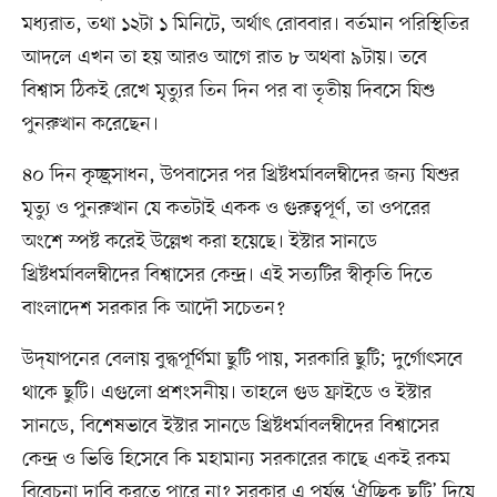
মধ্যরাত, তথা ১২টা ১ মিনিটে, অর্থাৎ রোববার। বর্তমান পরিস্থিতির
আদলে এখন তা হয় আরও আগে রাত ৮ অথবা ৯টায়। তবে
বিশ্বাস ঠিকই রেখে মৃত্যুর তিন দিন পর বা তৃতীয় দিবসে যিশু
পুনরুত্থান করেছেন।
৪০ দিন কৃচ্ছ্রসাধন, উপবাসের পর খ্রিষ্টধর্মাবলম্বীদের জন্য যিশুর
মৃত্যু ও পুনরুত্থান যে কতটাই একক ও গুরুত্বপূর্ণ, তা ওপরের
অংশে স্পষ্ট করেই উল্লেখ করা হয়েছে। ইস্টার সানডে
খ্রিষ্টধর্মাবলম্বীদের বিশ্বাসের কেন্দ্র। এই সত্যটির স্বীকৃতি দিতে
বাংলাদেশ সরকার কি আদৌ সচেতন?
উদ্‌যাপনের বেলায় বুদ্ধপূর্ণিমা ছুটি পায়, সরকারি ছুটি; দুর্গোৎসবে
থাকে ছুটি। এগুলো প্রশংসনীয়। তাহলে গুড ফ্রাইডে ও ইস্টার
সানডে, বিশেষভাবে ইস্টার সানডে খ্রিষ্টধর্মাবলম্বীদের বিশ্বাসের
কেন্দ্র ও ভিত্তি হিসেবে কি মহামান্য সরকারের কাছে একই রকম
বিবেচনা দাবি করতে পারে না? সরকার এ পর্যন্ত ‘ঐচ্ছিক ছুটি’ দিয়ে