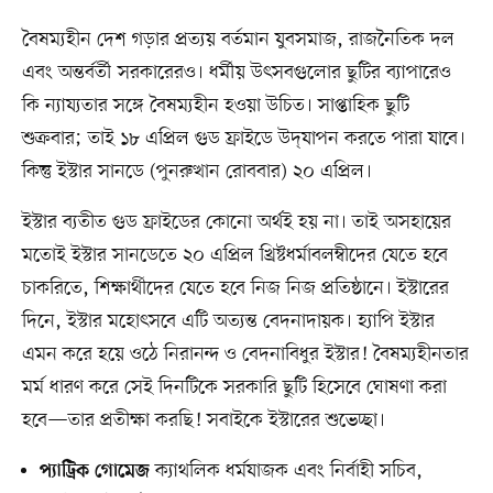
বৈষম্যহীন দেশ গড়ার প্রত্যয় বর্তমান যুবসমাজ, রাজনৈতিক দল
এবং অন্তর্বর্তী সরকারেরও। ধর্মীয় উৎসবগুলোর ছুটির ব্যাপারেও
কি ন্যায্যতার সঙ্গে বৈষম্যহীন হওয়া উচিত। সাপ্তাহিক ছুটি
শুক্রবার; তাই ১৮ এপ্রিল গুড ফ্রাইডে উদ্‌যাপন করতে পারা যাবে।
কিন্তু ইস্টার সানডে (পুনরুত্থান রোববার) ২০ এপ্রিল।
ইস্টার ব্যতীত গুড ফ্রাইডের কোনো অর্থই হয় না। তাই অসহায়ের
মতোই ইস্টার সানডেতে ২০ এপ্রিল খ্রিষ্টধর্মাবলম্বীদের যেতে হবে
চাকরিতে, শিক্ষার্থীদের যেতে হবে নিজ নিজ প্রতিষ্ঠানে। ইস্টারের
দিনে, ইস্টার মহোৎসবে এটি অত্যন্ত বেদনাদায়ক। হ্যাপি ইস্টার
এমন করে হয়ে ওঠে নিরানন্দ ও বেদনাবিধুর ইস্টার! বৈষম্যহীনতার
মর্ম ধারণ করে সেই দিনটিকে সরকারি ছুটি হিসেবে ঘোষণা করা
হবে—তার প্রতীক্ষা করছি! সবাইকে ইস্টারের শুভেচ্ছা।
ক্যাথলিক ধর্মযাজক এবং নির্বাহী সচিব,
প্যাট্রিক গোমেজ