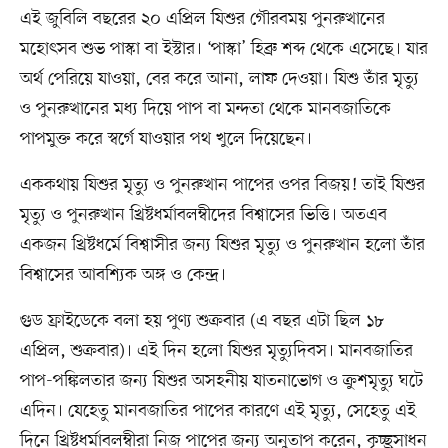
এই জুবিলি বছরের ২০ এপ্রিল যিশুর গৌরবময় পুনরুত্থানের
মহোৎসব শুভ পাস্কা বা ইস্টার। ‘পাস্কা’ হিব্রু শব্দ থেকে এসেছে। যার
অর্থ পেরিয়ে যাওয়া, বের করে আনা, লাফ দেওয়া। যিশু তাঁর মৃত্যু
ও পুনরুত্থানের মধ্য দিয়ে পাপ বা মন্দতা থেকে মানবজাতিকে
পাপমুক্ত করে স্বর্গে যাওয়ার পথ খুলে দিয়েছেন।
এককথায় যিশুর মৃত্যু ও পুনরুত্থান পাপের ওপর বিজয়! তাই যিশুর
মৃত্যু ও পুনরুত্থান খ্রিষ্টধর্মাবলম্বীদের বিশ্বাসের ভিত্তি। অতএব
একজন খ্রিষ্টধর্মে বিশ্বাসীর জন্য যিশুর মৃত্যু ও পুনরুত্থান হলো তাঁর
বিশ্বাসের আবশ্যিক অঙ্গ ও কেন্দ্র।
গুড ফ্রাইডেকে বলা হয় পুণ্য শুক্রবার (এ বছর এটা ছিল ১৮
এপ্রিল, শুক্রবার)। এই দিন হলো যিশুর মৃত্যুদিবস। মানবজাতির
পাপ-পঙ্কিলতার জন্য যিশুর অসহনীয় যাতনাভোগ ও ক্রুশমৃত্যু ঘটে
এদিন। যেহেতু মানবজাতির পাপের কারণে এই মৃত্যু, সেহেতু এই
দিনে খ্রিষ্টধর্মাবলম্বীরা নিজ পাপের জন্য অনুতাপ করেন, কৃচ্ছ্রসাধন