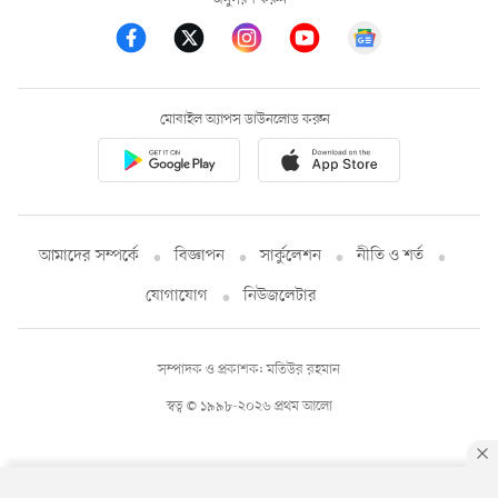
মোবাইল অ্যাপস ডাউনলোড করুন
আমাদের সম্পর্কে
বিজ্ঞাপন
সার্কুলেশন
নীতি ও শর্ত
যোগাযোগ
নিউজলেটার
সম্পাদক ও প্রকাশক: মতিউর রহমান
স্বত্ব © ১৯৯৮-২০২৬ প্রথম আলো