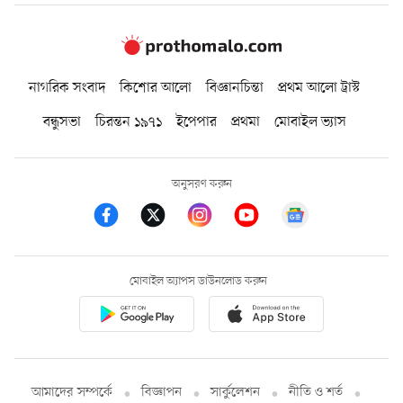
নাগরিক সংবাদ
কিশোর আলো
বিজ্ঞানচিন্তা
প্রথম আলো ট্রাস্ট
বন্ধুসভা
চিরন্তন ১৯৭১
ইপেপার
প্রথমা
মোবাইল ভ্যাস
অনুসরণ করুন
মোবাইল অ্যাপস ডাউনলোড করুন
আমাদের সম্পর্কে
বিজ্ঞাপন
সার্কুলেশন
নীতি ও শর্ত