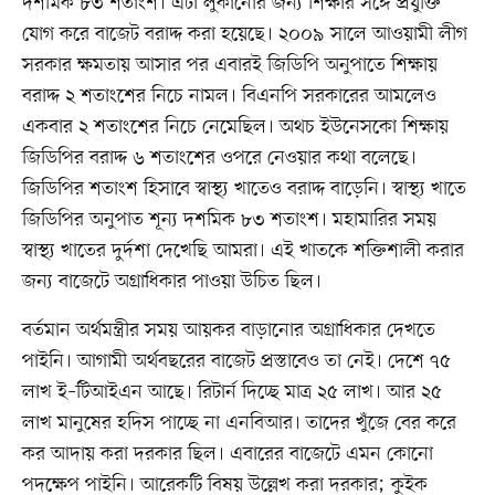
দশমিক ৮৩ শতাংশ। এটা লুকানোর জন্য শিক্ষার সঙ্গে প্রযুক্তি
যোগ করে বাজেট বরাদ্দ করা হয়েছে। ২০০৯ সালে আওয়ামী লীগ
সরকার ক্ষমতায় আসার পর এবারই জিডিপি অনুপাতে শিক্ষায়
বরাদ্দ ২ শতাংশের নিচে নামল। বিএনপি সরকারের আমলেও
একবার ২ শতাংশের নিচে নেমেছিল। অথচ ইউনেসকো শিক্ষায়
জিডিপির বরাদ্দ ৬ শতাংশের ওপরে নেওয়ার কথা বলেছে।
জিডিপির শতাংশ হিসাবে স্বাস্থ্য খাতেও বরাদ্দ বাড়েনি। স্বাস্থ্য খাতে
জিডিপির অনুপাত শূন্য দশমিক ৮৩ শতাংশ। মহামারির সময়
স্বাস্থ্য খাতের দুর্দশা দেখেছি আমরা। এই খাতকে শক্তিশালী করার
জন্য বাজেটে অগ্রাধিকার পাওয়া উচিত ছিল।
বর্তমান অর্থমন্ত্রীর সময় আয়কর বাড়ানোর অগ্রাধিকার দেখতে
পাইনি। আগামী অর্থবছরের বাজেট প্রস্তাবেও তা নেই। দেশে ৭৫
লাখ ই–টিআইএন আছে। রিটার্ন দিচ্ছে মাত্র ২৫ লাখ। আর ২৫
লাখ মানুষের হদিস পাচ্ছে না এনবিআর। তাদের খুঁজে বের করে
কর আদায় করা দরকার ছিল। এবারের বাজেটে এমন কোনো
পদক্ষেপ পাইনি। আরেকটি বিষয় উল্লেখ করা দরকার; কুইক