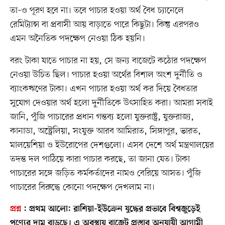
তা–ও পূরণ হবে না। তবে পাচার হওয়া অর্থ বৈধ চ্যানেলে
রেমিট্যান্স বা প্রবাসী আয় বাড়াতে পারে কিছুটা। কিন্তু এরপরও
এমন অনৈতিক পদক্ষেপ নেওয়া ঠিক হয়নি।
বরং টাকা যাতে পাচার না হয়, সে জন্য বাজেটে কঠোর পদক্ষেপ
নেওয়া উচিত ছিল। পাচার হওয়া অর্থের বিশাল অংশ দুর্নীতি ও
ব্যাংকঋণের টাকা। এখন পাচার হওয়া অর্থ কর দিয়ে বৈধতার
সুযোগ দেওয়ার অর্থ হলো দুর্নীতিকে উৎসাহিত করা। আমরা সবাই
জানি, পুঁজি পাচারের প্রধান গন্তব্য হলো যুক্তরাষ্ট্র, যুক্তরাজ্য,
কানাডা, অস্ট্রেলিয়া, সংযুক্ত আরব আমিরাত, সিঙ্গাপুর, ভারত,
মালয়েশিয়া ও ইউরোপের দেশগুলো। এসব দেশে অর্থ মন্ত্রণালয়ের
তদন্ত দল পাঠিয়ে কারা পাচার করছে, তা জানা যেত। টাকা
পাচারের সঙ্গে জড়িত কর্মকর্তাদের নামও বেরিয়ে আসত। পুঁজি
পাচারের বিরুদ্ধে কোনো পদক্ষেপ দেখলাম না।
প্রশ্ন
:
প্রথম আলো
: রাশিয়া-ইউক্রেন যুদ্ধের প্রভাবে বিশ্বজুড়েই
পণ্যের দাম বাড়ছে। এ অবস্থায় বাজেট প্রস্তাব অনুযায়ী আগামী