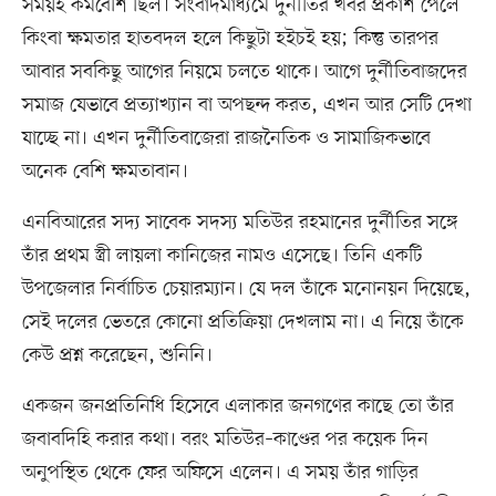
সময়ই কমবেশি ছিল। সংবাদমাধ্যমে দুর্নীতির খবর প্রকাশ পেলে
কিংবা ক্ষমতার হাতবদল হলে কিছুটা হইচই হয়; কিন্তু তারপর
আবার সবকিছু আগের নিয়মে চলতে থাকে। আগে দুর্নীতিবাজদের
সমাজ যেভাবে প্রত্যাখ্যান বা অপছন্দ করত, এখন আর সেটি দেখা
যাচ্ছে না। এখন দুর্নীতিবাজেরা রাজনৈতিক ও সামাজিকভাবে
অনেক বেশি ক্ষমতাবান।
এনবিআরের সদ্য সাবেক সদস্য মতিউর রহমানের দুর্নীতির সঙ্গে
তাঁর প্রথম স্ত্রী লায়লা কানিজের নামও এসেছে। তিনি একটি
উপজেলার নির্বাচিত চেয়ারম্যান। যে দল তাঁকে মনোনয়ন দিয়েছে,
সেই দলের ভেতরে কোনো প্রতিক্রিয়া দেখলাম না। এ নিয়ে তাঁকে
কেউ প্রশ্ন করেছেন, শুনিনি।
একজন জনপ্রতিনিধি হিসেবে এলাকার জনগণের কাছে তো তাঁর
জবাবদিহি করার কথা। বরং মতিউর–কাণ্ডের পর কয়েক দিন
অনুপস্থিত থেকে ফের অফিসে এলেন। এ সময় তাঁর গাড়ির