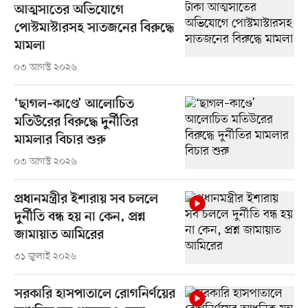
আত্মসাতের অভিযোগে
পোস্টমাস্টারসহ সাতজনের বিরুদ্ধে
মামলা
০৩ আগস্ট ২০২৬
‘ছাগল–কাণ্ডে’ আলোচিত
মতিউরের বিরুদ্ধে দুর্নীতির
মামলার বিচার শুরু
০৩ আগস্ট ২০২৬
প্রধানমন্ত্রীর ইশারায় সব চললে
দুর্নীতি বন্ধ হয় না কেন, প্রশ্ন
জামায়াত আমিরের
৩১ জুলাই ২০২৬
সরকারি হাসপাতালে রোগনির্ণয়ের