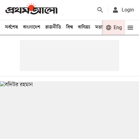
Login
সর্বশেষ
বাংলাদেশ
রাজনীতি
বিশ্ব
বাণিজ্য
মতামত
খেলা
Eng
বিনো