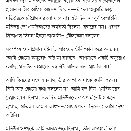
এরপর চট্টগ্রাম বন্দরের দায়িত্বে নিয়োজিত ব্রিগেডিয়ার জেনারেল
হাসান নাসির অফিস আদেশ দিলেন—তাঁদের অনুমতি ছাড়া
মতিউরকে চট্টগ্রাম সরানো যাবে না। এটা ছিল সম্পূর্ণ বেআইনি।
মতিউর তো এনবিআরের কর্মকর্তা ছিলেন। বন্দরের নন। এরপর
সিজিএস সিনহা ইবনে জামালীও টেলিফোন করলেন।
সবশেষে সেনাপ্রধান মইন উ আহমেদ টেলিফোন করে বললেন,
‘আমি কোনো অনুরোধ করি না কাউকে। আপনাকে একটি অনুরোধ
করছি, মতিউর রহমানের বদলিটা বাতিল করা যায় কি না।’
আমি বিনয়ের সঙ্গে বললাম, তাঁর আগে আমাকে বদলি করুন।
তিনি আর কোনো কথা বললেন না। আমি যত দিন এনবিআরের
চেয়ারম্যান ছিলাম, তত দিন মতিউরকে রাজশাহীতেই থাকতে
হয়েছে। মতিউর আমার অফিস–বাসায়ও ধরনা দিলেন; আমি দেখা
করিনি।
মতিউর সম্পর্কে আমি আরও শুনেছিলাম, তিনি আওয়ামী লীগ