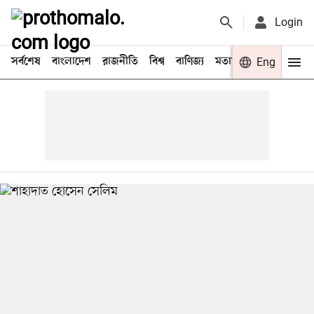
Login
সর্বশেষ
বাংলাদেশ
রাজনীতি
বিশ্ব
বাণিজ্য
মতামত
খেলা
Eng
বিনো