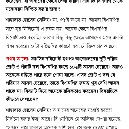
করেছেন, যা অন্যদের ক্ষেত্রে দেখা যায়নি। এটা কি বিএনপি থেকে
মনোনয়ন নিশ্চিত করার জন্য?
না; প্রশ্নই আসে না। আমরা বিএনপির
শাহাদাত হোসেন সেলিম:
সঙ্গে সুর মিলিয়েছি এ রকম নয়। অনেক ক্ষেত্রে বিএনপির
বিরোধিতাও করেছি। আবার কিছু কিছু ক্ষেত্রে আমাদের মধ্যে একটা
ঐক্য হয়েছে। সেটা দৃষ্টিভঙ্গির কারণে এবং যৌক্তিকতার কারণে।
প্রথম আলো
:
ফ্যাসিবাদবিরোধী যুগপৎ আন্দোলনের দুটি শরিক
জোট ও পাঁচটি দল বিএনপির কাছে ১০৬টি আসন চেয়েছে। আরও
অনেকে চাইতে পারে বলে শোনা যাচ্ছে। এসব জোট ও দল যে
পরিমাণ আসন চেয়েছে, তাতে বিএনপির জন্যই খুব বেশি আসন
থাকে না। বিষয়টি নিয়ে অনেকে রসিকতাও করছেন। বিষয়টিকে
কীভাবে দেখছেন?
আমাদের অনেকের মধ্যেই হয়তো
শাহাদাত হোসেন সেলিম:
নির্বাচন করার ইচ্ছা আছে। বিএনপিকে যে তালিকা দেওয়া হয়েছে,
সেখানে নাম থাকলে অনেকে খুশি হবে, সে জন্য দেওয়া হয়েছে।