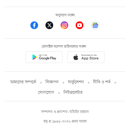
অনুসরণ করুন
মোবাইল অ্যাপস ডাউনলোড করুন
আমাদের সম্পর্কে
বিজ্ঞাপন
সার্কুলেশন
নীতি ও শর্ত
যোগাযোগ
নিউজলেটার
সম্পাদক ও প্রকাশক: মতিউর রহমান
স্বত্ব © ১৯৯৮-২০২৬ প্রথম আলো