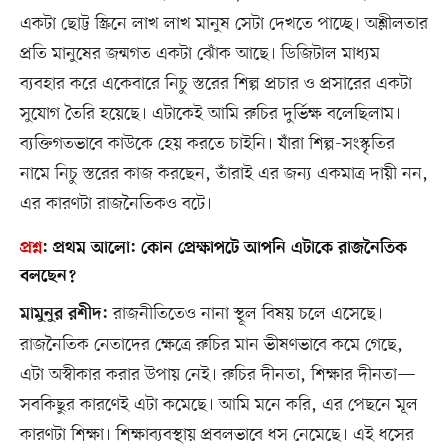
একটা ছোট্ট স্ক্রিনে লাখ লাখ মানুষ সেটা দেখতে পাচ্ছে। অশ্লীলতার
প্রতি মানুষের জন্মগত একটা ঝোঁক আছে। ডিজিটাল মাধ্যম
ব্যবহার করে একেবারে নিচু স্তরের শিল্প প্রচার ও প্রসারের একটা
সুযোগ তৈরি হয়েছে। এটাকেই আমি রুচির দুর্ভিক্ষ বলেছিলাম।
ব্যক্তিগতভাবে কাউকে হেয় করতে চাইনি। যাঁরা শিল্প-সংস্কৃতির
নামে নিচু স্তরের কাজ করছেন, তাঁরাই এর জন্য একমাত্র দায়ী নন,
এর কারণটা রাজনৈতিকও বটে।
প্রশ্ন
:
প্রথম আলো: কোন প্রেক্ষাপটে আপনি এটাকে রাজনৈতিক
বলছেন?
রাজনীতিতেও নানা স্থূল বিষয় চলে এসেছে।
মামুনুর রশীদ:
রাজনৈতিক নেতাদের ক্ষেত্রে রুচির মান ভীষণভাবে কমে গেছে,
এটা অস্বীকার করার উপায় নেই। রুচির দীনতা, শিক্ষার দীনতা—
সবকিছুর কারণেই এটা কমেছে। আমি মনে করি, এর পেছনে মূল
কারণটা শিক্ষা। শিক্ষাব্যবস্থায় প্রবলভাবে ধস নেমেছে। এই ধসের