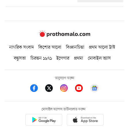
নাগরিক সংবাদ
কিশোর আলো
বিজ্ঞানচিন্তা
প্রথম আলো ট্রাস্ট
বন্ধুসভা
চিরন্তন ১৯৭১
ইপেপার
প্রথমা
মোবাইল ভ্যাস
অনুসরণ করুন
মোবাইল অ্যাপস ডাউনলোড করুন