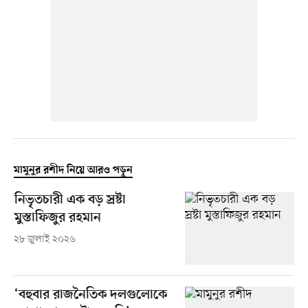
মামুনুর রশীদ নিয়ে আরও পড়ুন
নিভৃতচারী এক বড় স্রষ্টা
মুস্তাফিজুর রহমান
২৮ জুলাই ২০২৬
‘বহুবার রাজনৈতিক দলগুলোকে