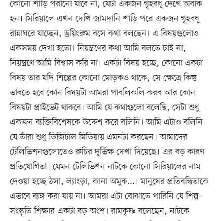
কোনো শাড়ি পরানো যাবে না, যেটা একজন গৃহবধূ দেখে অবাক
হন। সিরিয়ালে এখন দেখি জামদানি শাড়ি পরে একজন গৃহবধূ
রান্নাঘরে যাচ্ছেন, ড্রয়িংরুম বসে কথা বলছেন। এ বিষয়গুলোও
একসময় দেখা হতো। নিয়ন্ত্রণের কথা আমি বলতে চাই না,
নিয়ন্ত্রণে আমি বিশ্বাস করি না। একটা বিষয় হচ্ছে, কোনো একটা
বিষয় তার যদি শিল্পের কোনো মোড়কও থাকে, সে ক্ষেত্রে কিন্তু
ভাবতে হবে কোন বিষয়টা আমরা পাবলিকলি করব আর কোন
বিষয়টা প্রাইভেট থাকবে। আমি যে কথাগুলো বলেছি, সেটা শুধু
একজন ব্যক্তিবিশেষকে উদ্দেশ করে বলিনি। আমি এটাও বলিনি
যে তাঁরা শুধু ডিজিটাল মিডিয়ায় এমনটা করছেন। আমাদের
টেলিভিশনগুলোতেও রুচির দুর্ভিক্ষ দেখা দিয়েছে। এর বড় কারণ
প্রতিযোগিতা। যেমন টেলিভিশন নাটকে কোনো সিরিয়ালের নাম
দেওয়া হচ্ছে ঠসা, ল্যাংড়া, কানা অমুক...। মানুষের প্রতিবন্ধিতাকে
এভাবে ব্যঙ্গ করা যায় না। আমরা এটা বোঝাতে পারিনি যে শিল্প-
সংস্কৃতি শিক্ষার একটা বড় অংশ। রামকৃষ্ণ বলেছেন, নাটকে