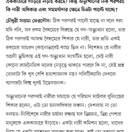
এককাতারে দাঁড়িয়ে লড়াই করছে। কিন্তু অভ্যুত্থানের ঠিক পরপরই
কি নারী অধিকার এবং সমমর্যাদার ক্ষেত্রে চিত্রটা পাল্টে যাচ্ছে?
ঠিক পরপরই পাল্টে যাচ্ছে না বলে বরং
চৌধুরী সায়মা ফেরদৌস:
যদি বলি, সব রকম বৈষম্যের বিরুদ্ধে যে গণ–অভ্যুত্থান হলো, তার
ঠিক পরপরই আজন্ম বৈষম্যের শিকার যে নারী, তার প্রতি একই
রকমের আচরণ কোনোভাবেই কাম্য ছিল না। বিশেষত যে নারীর
অগ্রণী ভূমিকায় এই গণ-অভ্যুত্থান সংঘটিত হলো, সেই নারী
কোনো রাজনৈতিক দলের নেতৃত্বে থাকতে পারবে কি না, সেই প্রশ্ন
তোলাটা কি খুব বেশি হতাশাজনক নয়? পলিটিক্যালি দেখলে
ব্যাপারটা কিন্তু খুবই উদ্বেগজনক।
অভ্যুত্থানের পরপরই নারীরা সমাজে যে পরিমাণ সাইবার বুলিংয়ের
শিকার হলেন, এটা তো মানবাধিকার লঙ্ঘন। দেখলাম না তো
দলমত–নির্বিশেষে নারীর মর্যাদা রক্ষায় সব ভিন্নমত, ভিন্ন পেশার
মানুষকে এককাতারে দাঁড়াতে। একটা নারী কমিশন হলো, তাদের
নিয়ে যে একটা অশোভন আচরণ করা হলো, রাষ্ট্র তো তখনো প্রায়