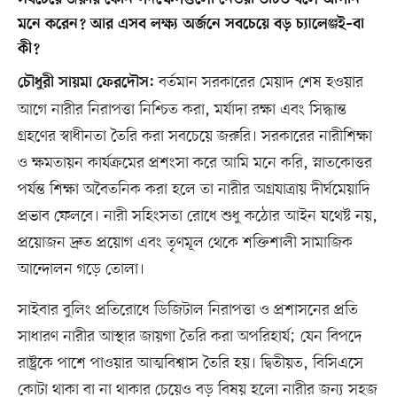
সবচেয়ে জরুরি কোন পদক্ষেপগুলো নেওয়া উচিত বলে আপনি
মনে করেন? আর এসব লক্ষ্য অর্জনে সবচেয়ে বড় চ্যালেঞ্জই–বা
কী?
বর্তমান সরকারের মেয়াদ শেষ হওয়ার
চৌধুরী সায়মা ফেরদৌস:
আগে নারীর নিরাপত্তা নিশ্চিত করা, মর্যাদা রক্ষা এবং সিদ্ধান্ত
গ্রহণের স্বাধীনতা তৈরি করা সবচেয়ে জরুরি। সরকারের নারীশিক্ষা
ও ক্ষমতায়ন কার্যক্রমের প্রশংসা করে আমি মনে করি, স্নাতকোত্তর
পর্যন্ত শিক্ষা অবৈতনিক করা হলে তা নারীর অগ্রযাত্রায় দীর্ঘমেয়াদি
প্রভাব ফেলবে। নারী সহিংসতা রোধে শুধু কঠোর আইন যথেষ্ট নয়,
প্রয়োজন দ্রুত প্রয়োগ এবং তৃণমূল থেকে শক্তিশালী সামাজিক
আন্দোলন গড়ে তোলা।
সাইবার বুলিং প্রতিরোধে ডিজিটাল নিরাপত্তা ও প্রশাসনের প্রতি
সাধারণ নারীর আস্থার জায়গা তৈরি করা অপরিহার্য; যেন বিপদে
রাষ্ট্রকে পাশে পাওয়ার আত্মবিশ্বাস তৈরি হয়। দ্বিতীয়ত, বিসিএসে
কোটা থাকা বা না থাকার চেয়েও বড় বিষয় হলো নারীর জন্য সহজ