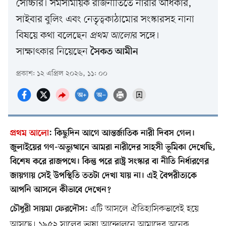
সোচ্চার। সমসাময়িক রাজনীতিতে নারীর অধিকার,
সাইবার বুলিং এবং নেতৃত্বকাঠামোর সংস্কারসহ নানা
বিষয়ে কথা বলেছেন
প্রথম আলো
র সঙ্গে।
সাক্ষাৎকার নিয়েছেন
সৈকত আমীন
প্রকাশ: ১২ এপ্রিল ২০২৬, ১১: ০০
প্রথম আলো
:
কিছুদিন আগে আন্তর্জাতিক নারী দিবস গেল।
জুলাইয়ের গণ-অভ্যুত্থানে আমরা নারীদের সাহসী ভূমিকা দেখেছি,
বিশেষ করে রাজপথে। কিন্তু পরে রাষ্ট্র সংস্কার বা নীতি নির্ধারণের
জায়গায় সেই উপস্থিতি ততটা দেখা যায় না। এই বৈপরীত্যকে
আপনি আসলে কীভাবে দেখেন?
এটি আসলে ঐতিহাসিকভাবেই হয়ে
চৌধুরী সায়মা ফেরদৌস:
আসছে। ১৯৫২ সালের ভাষা আন্দোলনে আমাদের অনেক