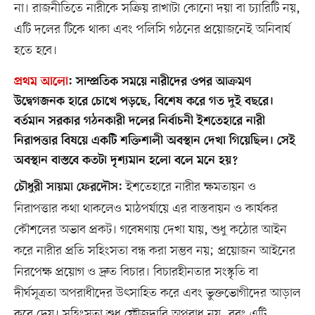
না। রাজনীতিতে নারীকে সক্রিয় রাখাটা কোনো দয়া বা চ্যারিটি নয়,
এটি দলের টিকে থাকা এবং পলিসি গঠনের প্রয়োজনেই অনিবার্য
হতে হবে।
প্রথম আলো
:
সাম্প্রতিক সময়ে নারীদের ওপর আক্রমণ
উদ্বেগজনক হারে চোখে পড়ছে, বিশেষ করে গত দুই বছরে।
বর্তমান সরকার গঠনকারী দলের নির্বাচনী ইশতেহারে নারী
নিরাপত্তার বিষয়ে একটি শক্তিশালী অবস্থান দেখা গিয়েছিল। সেই
অবস্থান বাস্তবে কতটা দৃশ্যমান হলো বলে মনে হয়?
ইশতেহারে নারীর ক্ষমতায়ন ও
চৌধুরী সায়মা ফেরদৌস:
নিরাপত্তার কথা থাকলেও মাঠপর্যায়ে এর বাস্তবায়ন ও কার্যকর
কৌশলের অভাব প্রকট। গবেষণায় দেখা যায়, শুধু কঠোর আইন
করে নারীর প্রতি সহিংসতা বন্ধ করা সম্ভব নয়; প্রয়োজন আইনের
নিরপেক্ষ প্রয়োগ ও দ্রুত বিচার। বিচারহীনতার সংস্কৃতি বা
দীর্ঘসূত্রতা অপরাধীদের উৎসাহিত করে এবং ভুক্তভোগীদের আড়াল
করে দেয়। সহিংসতা শুধু ফৌজদারি অপরাধ নয়, বরং এটি