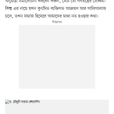
অনুযায়ী সমালোচনা করবেন করুন, সেটা তো গণতন্ত্রের সৌন্দর্য।
কিন্তু এর নামে যখন কুৎসিত ব্যক্তিগত আক্রমণ আর গালিগালাজ
চলে, তখন সমাজ হিসেবে আমাদের মাথা নত হওয়ার কথা।