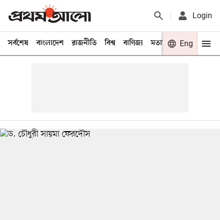
Login
সর্বশেষ
বাংলাদেশ
রাজনীতি
বিশ্ব
বাণিজ্য
মতামত
খেলা
Eng
বিনো