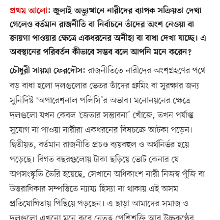
প্রথম আলো
:
জুলাই অভ্যুত্থানে নারীদের ব্যাপক সক্রিয়তা দেখা
গেলেও বর্তমান রাজনীতি বা নির্বাচনে তাঁদের অংশ নেওয়া বা
জায়গা পাওয়ার ক্ষেত্রে একধরনের অনীহা বা বাধা দেখা যাচ্ছে। এ
অবস্থানের পরিবর্তন কীভাবে সম্ভব বলে আপনি মনে করেন?
রাজনীতিতে নারীদের অংশগ্রহণের পথে
চৌধুরী সায়মা ফেরদৌস:
বড় বাধা হলো দলগুলোর ভেতর তাঁদের গ্রুমিং বা সুরক্ষার জন্য
সুনির্দিষ্ট ‘অপারেশনাল পলিসি’র অভাব। মনোনয়নের ক্ষেত্রে
দলগুলো যখন কেবল ‘জেতার সম্ভাবনা’ খোঁজে, তখন পর্যাপ্ত
সুযোগ না পাওয়া নারীরা একধরনের বিষচক্রে আটকা পড়েন।
দ্বিতীয়ত, বর্তমান রাজনীতি প্রচণ্ড ব্যয়বহুল ও অর্থনির্ভর হয়ে
পড়েছে। বিগত বছরগুলোয় টাকা ছড়িয়ে ভোট কেনার যে
অপসংস্কৃতি তৈরি হয়েছে, সেখানে অধিকাংশ নারী নিজস্ব পুঁজি বা
উত্তরাধিকার সম্পত্তিতে ন্যায্য হিস্যা না থাকায় এই অসম
প্রতিযোগিতায় পিছিয়ে পড়ছেন। এ ছাড়া আমাদের সমাজ ও
দলগুলো এখনো মনে করে নেতৃত্ব পেশিশক্তি আর উচ্চকণ্ঠের