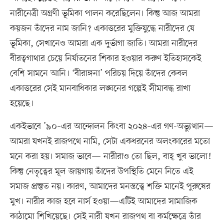
নারীনেত্রী অগ্রণী ভূমিকা পালন করেছিলেন। কিন্তু আজ আমরা
কয়জন তাঁদের নাম জানি? একাত্তরের মুক্তিযুদ্ধে নারীদের যে
ভূমিকা, সেখানেও আমরা এক দুর্ভাগা জাতি। আমরা নারীদের
বীরত্বগাথার চেয়ে নির্যাতনের শিকার হওয়ার করুণ ইতিহাসকেই
বেশি সামনে আনি। ‘বীরাঙ্গনা’ পরিচয় দিয়ে তাঁদের কেবল
একাত্তরের সেই মানবাধিকার লঙ্ঘনের গল্পেই সীমাবদ্ধ রাখা
হয়েছে।
একইভাবে ’৯০–এর আন্দোলন কিংবা ২০২৪–এর গণ-অভ্যুত্থান—
আমরা যখনই রাজপথে নামি, সেটা একধরনের অলংকারের মতো
মনে করা হয়। সমাজ ভাবে— নারীরাও তো ছিল, বাহ্ খুব ভালো!
কিন্তু নেতৃত্বের মূল জায়গায় তাঁদের উপস্থিতি মেনে নিতে এই
সমাজ প্রস্তুত নয়। কারণ, আমাদের মনস্তত্ত্বে শক্তি মানেই পুরুষের
মুখ। নারীর কাজ হবে নার্স হওয়া—এটিই আমাদের সামাজিক
কাঠামো শিখিয়েছে। সেই নারী যখন রাজপথ বা কর্মক্ষেত্রে তাঁর