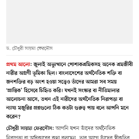
ড. চৌধুরী সায়মা ফেরদৌস
প্রথম আলো
:
জুলাই অভ্যুত্থানে পোশাকশ্রমিকসহ অনেক শ্রমজীবী
নারীর অগ্রণী ভূমিকা ছিল। বাংলাদেশের অর্থনৈতিক শক্তি বা
জনশক্তির বড় অংশ হওয়া সত্ত্বেও তাঁদের আমরা সব সময়
‘প্রান্তিক’ হিসেবে চিহ্নিত করি। যখনই সংস্কার বা নীতিমালার
আলোচনা আসে, তখন এই নারীদের অর্থনৈতিক নিরাপত্তা বা
ন্যায্য মজুরির প্রশ্নগুলো ঠিক কতটা গুরুত্ব পায় বলে আপনি মনে
করেন?
আপনি যখন তাঁদের অর্থনৈতিক
চৌধুরী সায়মা ফেরদৌস:
নিরাপত্তা বা অধিকারের কথা বলছেন, তার আগে তাঁদের স্বীকৃতির