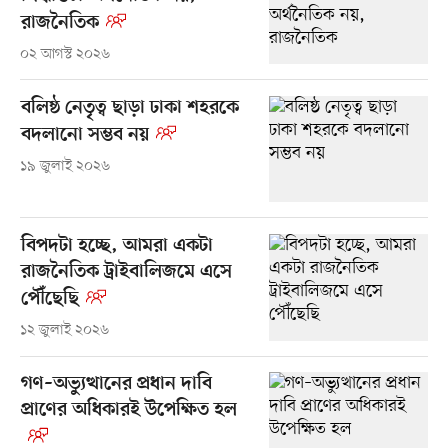
রাজনৈতিক
০২ আগস্ট ২০২৬
বলিষ্ঠ নেতৃত্ব ছাড়া ঢাকা শহরকে
বদলানো সম্ভব নয়
১৯ জুলাই ২০২৬
বিপদটা হচ্ছে, আমরা একটা
রাজনৈতিক ট্রাইবালিজমে এসে
পৌঁছেছি
১২ জুলাই ২০২৬
গণ–অভ্যুত্থানের প্রধান দাবি
প্রাণের অধিকারই উপেক্ষিত হল