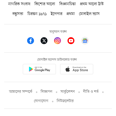
নাগরিক সংবাদ
কিশোর আলো
বিজ্ঞানচিন্তা
প্রথম আলো ট্রাস্ট
বন্ধুসভা
চিরন্তন ১৯৭১
ইপেপার
প্রথমা
মোবাইল ভ্যাস
অনুসরণ করুন
মোবাইল অ্যাপস ডাউনলোড করুন
আমাদের সম্পর্কে
বিজ্ঞাপন
সার্কুলেশন
নীতি ও শর্ত
যোগাযোগ
নিউজলেটার