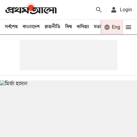
Login
সর্বশেষ
বাংলাদেশ
রাজনীতি
বিশ্ব
বাণিজ্য
মতামত
খেলা
Eng
বিনো