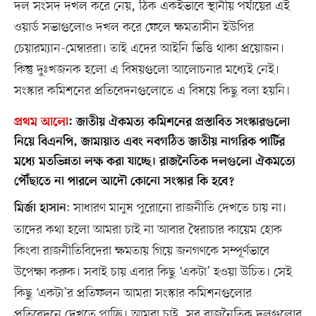
দল সংসদ দখল করে নেয়, ঠিক একইভাবে স্থানীয় পর্যায়ের এই
ওয়ার্ড সভাগুলোও দখল করে ফেলে ক্ষমতাসীন ইউপির
চেয়ারম্যান-মেম্বাররা। তাই এদের আইনি ভিত্তি থাকা প্রয়োজন।
কিন্তু দুঃখজনক হলো এ বিষয়গুলো আলোচনার মধ্যেই নেই।
সংস্কার কমিশনের প্রতিবেদনগুলোতে এ বিষয়ে কিছু বলা হয়নি।
প্রথম আলো
:
জাতীয় ঐকমত্য কমিশনের প্রস্তাবিত সংস্কারগুলো
নিয়ে বিএনপি, জামায়াত এবং নবগঠিত জাতীয় নাগরিক পার্টির
মধ্যে মতভিন্নতা লক্ষ করা যাচ্ছে। রাজনৈতিক দলগুলো ঐকমত্যে
পৌঁছাতে না পারলে আদৌ কোনো সংস্কার কি হবে?
: সাধারণ মানুষ পুরোনো রাজনীতি দেখতে চায় না।
মির্জা হাসান
তাদের কথা হলো আমরা চাই না আবার স্বৈরাচার কায়েম হোক
কিংবা রাজনীতিবিদেরা ক্ষমতায় গিয়ে জনগণকে সম্পূর্ণভাবে
উপেক্ষা করুক। সবাই চায় এবার কিছু ‘একটা’ হওয়া উচিত। সেই
কিছু ‘একটা’র প্রতিফলন আমরা সংস্কার কমিশনগুলোর
প্রতিবেদনে দেখতে পাচ্ছি। আমরা চাই, সব রাজনৈতিক দলগুলোর