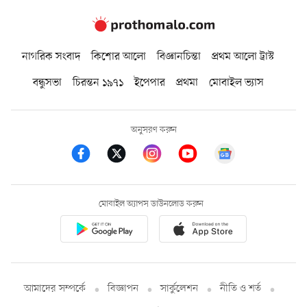
নাগরিক সংবাদ
কিশোর আলো
বিজ্ঞানচিন্তা
প্রথম আলো ট্রাস্ট
বন্ধুসভা
চিরন্তন ১৯৭১
ইপেপার
প্রথমা
মোবাইল ভ্যাস
অনুসরণ করুন
মোবাইল অ্যাপস ডাউনলোড করুন
আমাদের সম্পর্কে
বিজ্ঞাপন
সার্কুলেশন
নীতি ও শর্ত