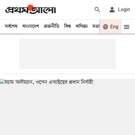
Login
সর্বশেষ
বাংলাদেশ
রাজনীতি
বিশ্ব
বাণিজ্য
মতামত
খেলা
Eng
বিনো