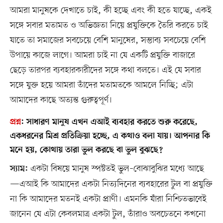
আমরা মানুষকে দেখাতে চাই, কী হচ্ছে এবং কী হতে যাচ্ছে, একই
সঙ্গে সবার মতামত ও অভিজ্ঞতা নিয়ে প্রযুক্তিকে তৈরি করতে চাই
যাতে তা সমাজের সবচেয়ে বেশি মানুষের, সম্ভাব্য সবচেয়ে বেশি
উপায়ে কাজে লাগে। আমরা চাই না যে একটি প্রযুক্তি বাজারে
ছেড়ে তারপর ব্যবহারকারীদের সঙ্গে কথা বলতে। এই যে সবার
সঙ্গে যুক্ত হয়ে আমরা তাঁদের মতামতকে আমলে নিচ্ছি; এটা
আমাদের কাছে অত্যন্ত গুরুত্বপূর্ণ।
প্রশ্ন
:
সাধারণ মানুষ এখন এআই ব্যবহার করতে শুরু করেছে,
একধরনের মিশ্র প্রতিক্রিয়া হচ্ছে, এ কথাও বলা যায়। আপনার কি
মনে হয়, কোথায় তারা ভুল করছে বা ভুল বুঝছে?
একটা বিষয়ে মানুষ স্পষ্টতই ভুল–বোঝাবুঝির মধ্যে আছে
স্যাম:
—এআই কি আমাদের একটা নিত্যদিনের ব্যবহারের টুল বা প্রযুক্তি
না কি আমাদের মতনই একটা প্রাণী। এমনকি যাঁরা নিশ্চিতভাবেই
জানেন যে এটা কেবলমাত্র একটা টুল, তাঁরাও অবচেতনে কখনো