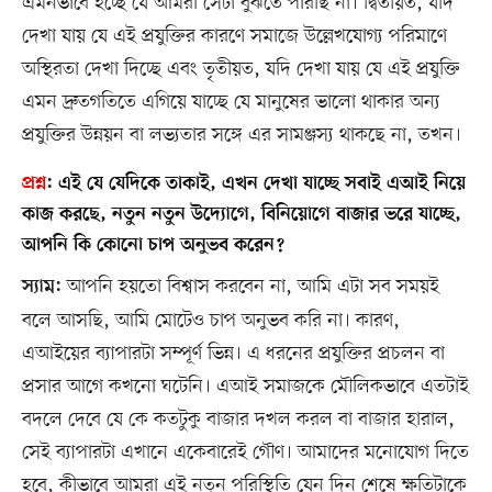
এমনভাবে হচ্ছে যে আমরা সেটা বুঝতে পারছি না। দ্বিতীয়ত, যদি
দেখা যায় যে এই প্রযুক্তির কারণে সমাজে উল্লেখযোগ্য পরিমাণে
অস্থিরতা দেখা দিচ্ছে এবং তৃতীয়ত, যদি দেখা যায় যে এই প্রযুক্তি
এমন দ্রুতগতিতে এগিয়ে যাচ্ছে যে মানুষের ভালো থাকার অন্য
প্রযুক্তির উন্নয়ন বা লভ্যতার সঙ্গে এর সামঞ্জস্য থাকছে না, তখন।
প্রশ্ন
:
এই যে যেদিকে তাকাই, এখন দেখা যাচ্ছে সবাই এআই নিয়ে
কাজ করছে, নতুন নতুন উদ্যোগে, বিনিয়োগে বাজার ভরে যাচ্ছে,
আপনি কি কোনো চাপ অনুভব করেন?
আপনি হয়তো বিশ্বাস করবেন না, আমি এটা সব সময়ই
স্যাম:
বলে আসছি, আমি মোটেও চাপ অনুভব করি না। কারণ,
এআইয়ের ব্যাপারটা সম্পূর্ণ ভিন্ন। এ ধরনের প্রযুক্তির প্রচলন বা
প্রসার আগে কখনো ঘটেনি। এআই সমাজকে মৌলিকভাবে এতটাই
বদলে দেবে যে কে কতটুকু বাজার দখল করল বা বাজার হারাল,
সেই ব্যাপারটা এখানে একেবারেই গৌণ। আমাদের মনোযোগ দিতে
হবে, কীভাবে আমরা এই নতুন পরিস্থিতি যেন দিন শেষে ক্ষতিটাকে