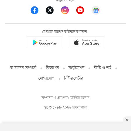
অনুসরণ করুন
মোবাইল অ্যাপস ডাউনলোড করুন
আমাদের সম্পর্কে
বিজ্ঞাপন
সার্কুলেশন
নীতি ও শর্ত
যোগাযোগ
নিউজলেটার
সম্পাদক ও প্রকাশক: মতিউর রহমান
স্বত্ব © ১৯৯৮-২০২৬ প্রথম আলো