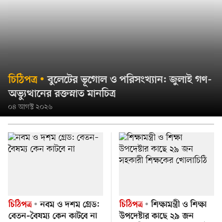
চিঠিপত্র
বুলেটের ভূগোল ও পরিসংখ্যান: জুলাই গণ-
অভ্যুত্থানের রক্তস্নাত মানচিত্র
০৪ আগস্ট ২০২৬
চিঠিপত্র
নবম ও দশম গ্রেড:
চিঠিপত্র
শিক্ষামন্ত্রী ও শিক্ষা
বেতন–বৈষম্য কেন কাটবে না
উপদেষ্টার কাছে ২৯ জন