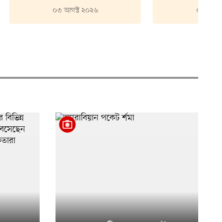
০৩ আগস্ট ২০২৬
০২ আগস্