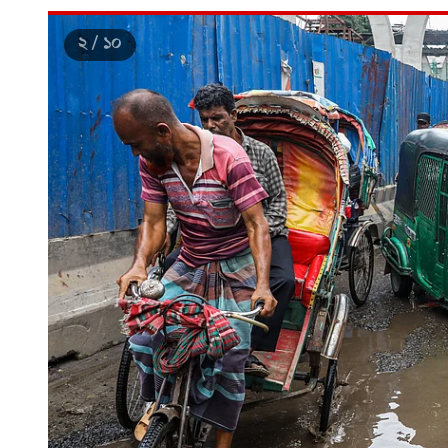
৩ / ১০