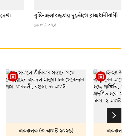
 দেখা
বৃষ্টি–জলাবদ্ধতায় দুর্ভোগে রাজধানীবাসী
১৬ ঘণ্টা আগে
একঝলক (৩ আগস্ট ২০২৬)
একঝলক (২ আ