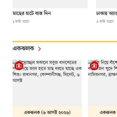
মাছের হাটে ব্যস্ত দিন
ঢাকায় অ্য
১ ঘণ্টা আগে
৩ ঘণ্টা আগে
একঝলক
একঝলক (৬ আগস্ট ২০২৬)
একঝলক (