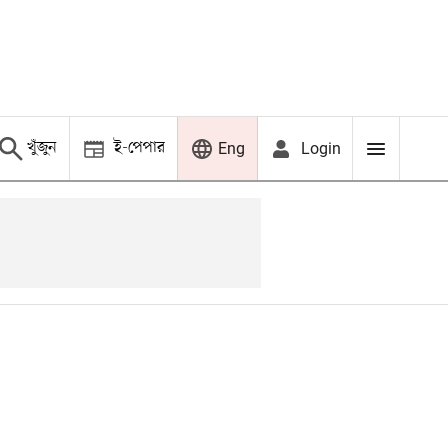
খুঁজুন
ই-পেপার
Login
Eng