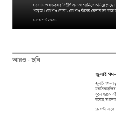
ঘরবাড়ি ও সড়কসহ বিস্তীর্ণ এলাকা পানিতে তলিয়ে গেছে। 
পড়েছে। কোথাও নৌকা, কোথাও বাঁশের ভেলায় ভর করে চ
০৫ আগস্ট ২০২৬
আরও - ছবি
জুলাই গণ–অ
জুলাই গণ-অভ্য
ফ্যাসিবাদবিরো
তুলে ধরতে এই
রয়েছে আন্দোল
১৮ ঘণ্টা আগে