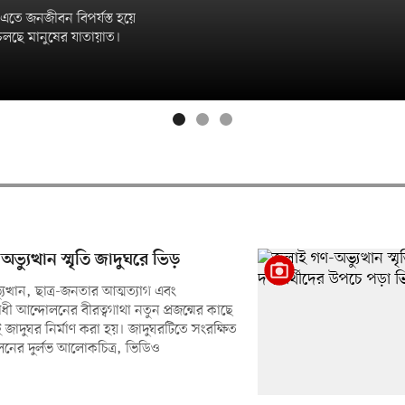
এতে জনজীবন বিপর্যস্ত হয়ে
লছে মানুষের যাতায়াত।
ভ্যুত্থান স্মৃতি জাদুঘরে ভিড়
ুত্থান, ছাত্র-জনতার আত্মত্যাগ এবং
ধী আন্দোলনের বীরত্বগাথা নতুন প্রজন্মের কাছে
 জাদুঘর নির্মাণ করা হয়। জাদুঘরটিতে সংরক্ষিত
নের দুর্লভ আলোকচিত্র, ভিডিও