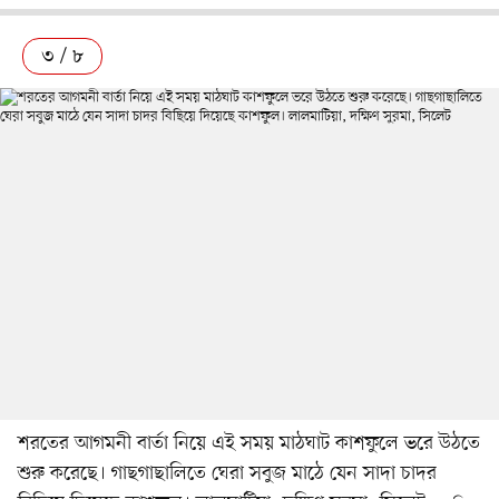
৩ / ৮
শরতের আগমনী বার্তা নিয়ে এই সময় মাঠঘাট কাশফুলে ভরে উঠতে
শুরু করেছে। গাছগাছালিতে ঘেরা সবুজ মাঠে যেন সাদা চাদর