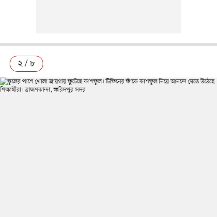
২ / ৮