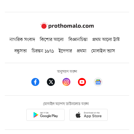
নাগরিক সংবাদ
কিশোর আলো
বিজ্ঞানচিন্তা
প্রথম আলো ট্রাস্ট
বন্ধুসভা
চিরন্তন ১৯৭১
ইপেপার
প্রথমা
মোবাইল ভ্যাস
অনুসরণ করুন
মোবাইল অ্যাপস ডাউনলোড করুন