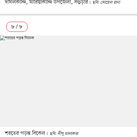
দীঘলকান্দি, সারিয়াকান্দি উপজেলা, বগুড়ার
ছবি: সোয়েল রানা
৮ / ৮
শরতের পড়ন্ত বিকেল
ছবি: দীপু মালাকার