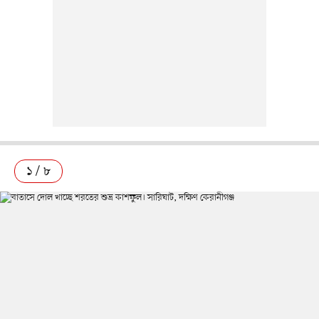
১ / ৮