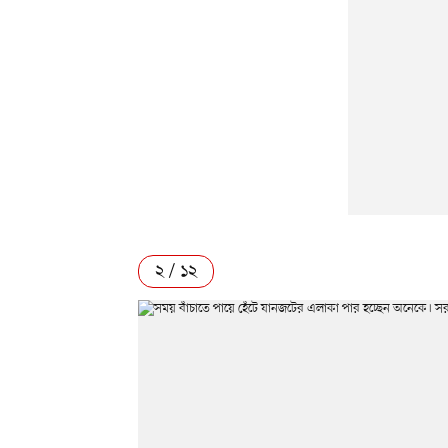
২ / ১২