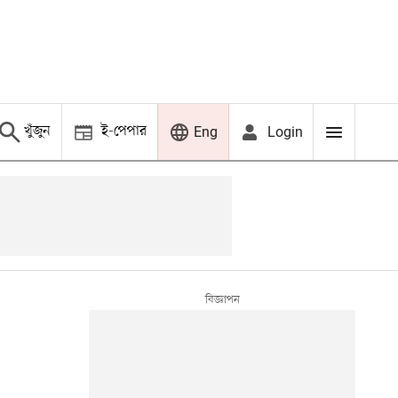
খুঁজুন
ই-পেপার
Login
Eng