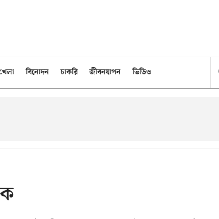
খেলা
বিনোদন
চাকরি
জীবনযাপন
ভিডিও
ড়ক