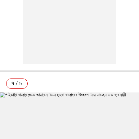
৭ / ৮