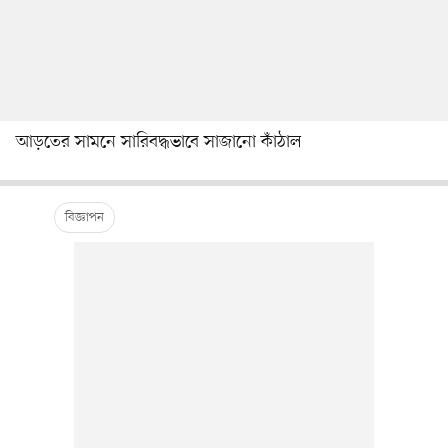
আড়তের সামনে সারিবদ্ধভাবে সাজানো কাঁঠাল