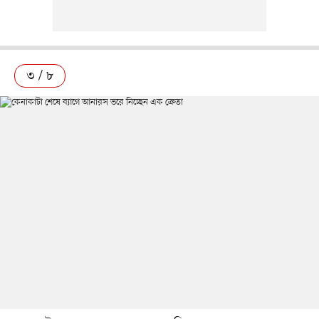
৩ / ৮