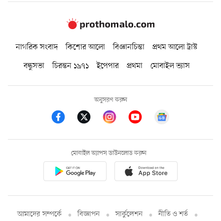
নাগরিক সংবাদ
কিশোর আলো
বিজ্ঞানচিন্তা
প্রথম আলো ট্রাস্ট
বন্ধুসভা
চিরন্তন ১৯৭১
ইপেপার
প্রথমা
মোবাইল ভ্যাস
অনুসরণ করুন
মোবাইল অ্যাপস ডাউনলোড করুন
আমাদের সম্পর্কে
বিজ্ঞাপন
সার্কুলেশন
নীতি ও শর্ত