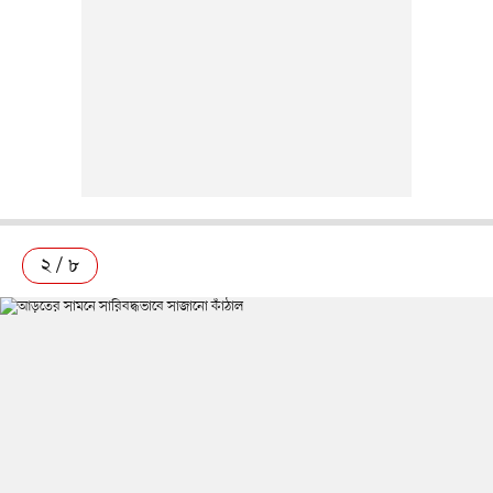
২ / ৮