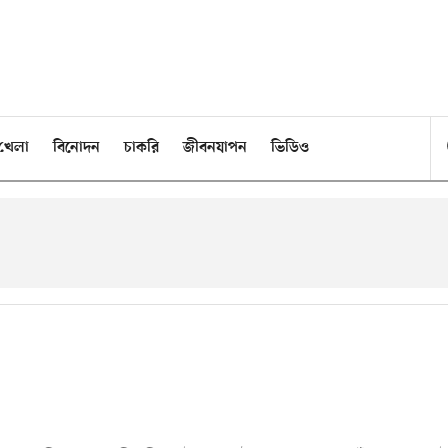
খেলা
বিনোদন
চাকরি
জীবনযাপন
ভিডিও