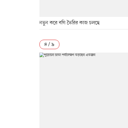
নতুন করে বগি তৈরির কাজ চলছে
৪ / ৯