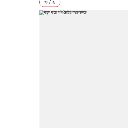
৩ / ৯