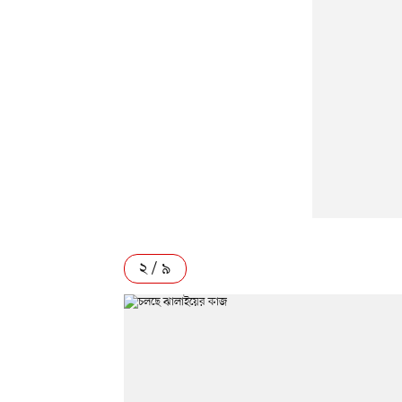
২ / ৯