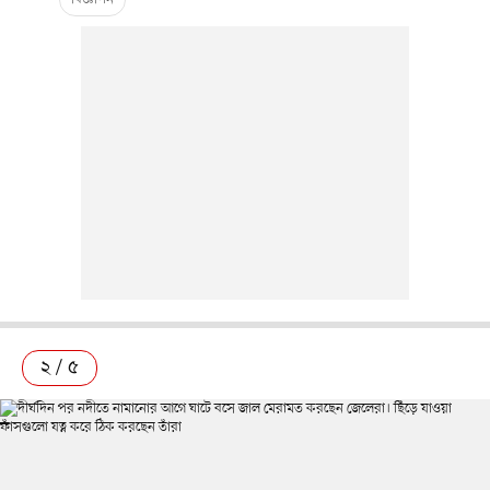
২ / ৫