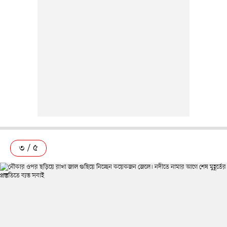
৩ / ৫