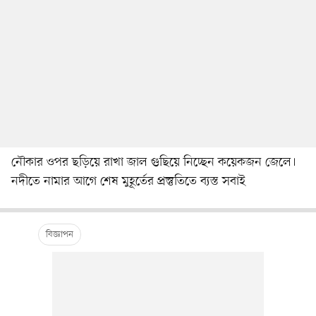
নৌকার ওপর ছড়িয়ে রাখা জাল গুছিয়ে নিচ্ছেন কয়েকজন জেলে।
নদীতে নামার আগে শেষ মুহূর্তের প্রস্তুতিতে ব্যস্ত সবাই