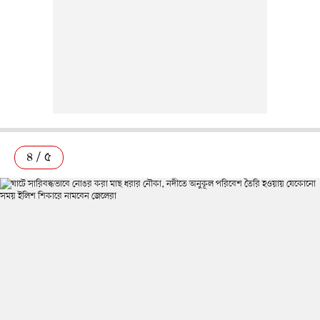
৪ / ৫