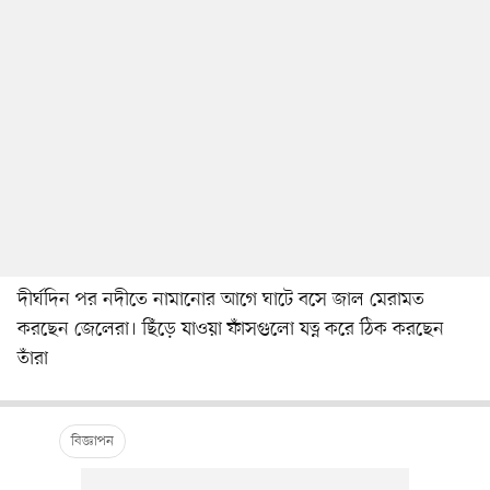
দীর্ঘদিন পর নদীতে নামানোর আগে ঘাটে বসে জাল মেরামত
করছেন জেলেরা। ছিঁড়ে যাওয়া ফাঁসগুলো যত্ন করে ঠিক করছেন
তাঁরা