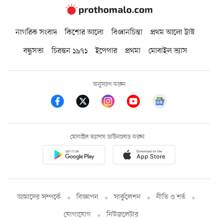
নাগরিক সংবাদ
কিশোর আলো
বিজ্ঞানচিন্তা
প্রথম আলো ট্রাস্ট
বন্ধুসভা
চিরন্তন ১৯৭১
ইপেপার
প্রথমা
মোবাইল ভ্যাস
অনুসরণ করুন
মোবাইল অ্যাপস ডাউনলোড করুন
আমাদের সম্পর্কে
বিজ্ঞাপন
সার্কুলেশন
নীতি ও শর্ত
যোগাযোগ
নিউজলেটার