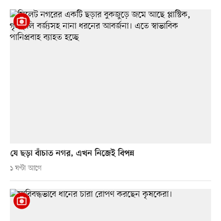
যে ছড়া বাঁচাত নগর, এখন নিজেই বিপন্ন
১ ঘণ্টা আগে