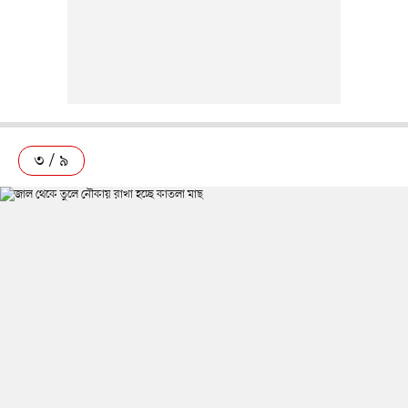
৩ / ৯