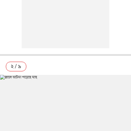
২ / ৯