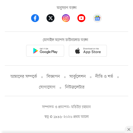
অনুসরণ করুন
মোবাইল অ্যাপস ডাউনলোড করুন
আমাদের সম্পর্কে
বিজ্ঞাপন
সার্কুলেশন
নীতি ও শর্ত
যোগাযোগ
নিউজলেটার
সম্পাদক ও প্রকাশক: মতিউর রহমান
স্বত্ব © ১৯৯৮-২০২৬ প্রথম আলো