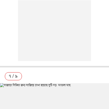
৭ / ৯