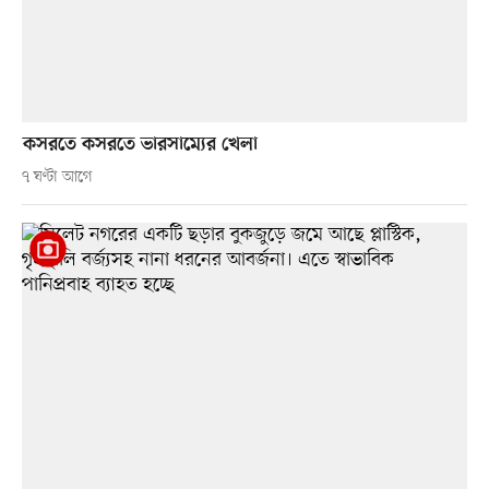
কসরতে কসরতে ভারসাম্যের খেলা
৭ ঘণ্টা আগে