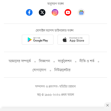
অনুসরণ করুন
মোবাইল অ্যাপস ডাউনলোড করুন
আমাদের সম্পর্কে
বিজ্ঞাপন
সার্কুলেশন
নীতি ও শর্ত
যোগাযোগ
নিউজলেটার
সম্পাদক ও প্রকাশক: মতিউর রহমান
স্বত্ব © ১৯৯৮-২০২৬ প্রথম আলো