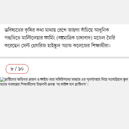
ভবিষ্যতের কৃষির কথা মাথায় রেখে জায়গা বাঁচিয়ে আধুনিক
পদ্ধতিতে মাল্টিলেয়ার ফার্মিং (বহুমাত্রিক চাষাবাদ) মডেল তৈরি
করেছেন সেন্ট গ্রেগরিজ হাইস্কুল অ্যান্ড কলেজের শিক্ষার্থীরা।
৮ / ১০