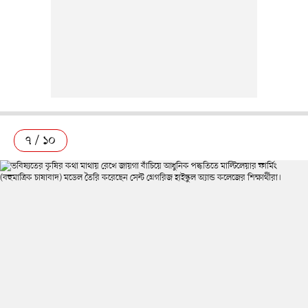
৭ / ১০