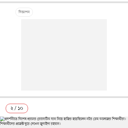
২ / ১০