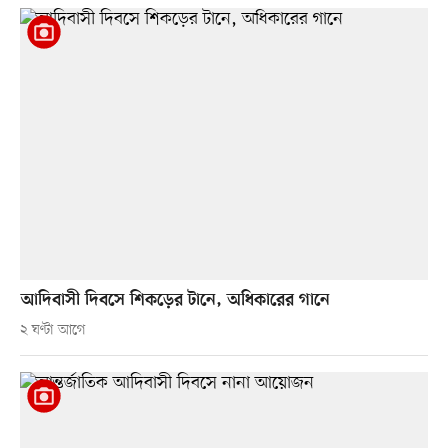
আদিবাসী দিবসে শিকড়ের টানে, অধিকারের গানে
২ ঘণ্টা আগে