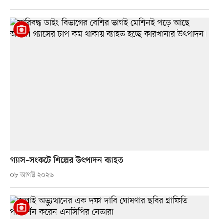
গ্যাস–সংকটে শিল্পের উৎপাদন ব্যাহত
০৮ আগস্ট ২০২৬