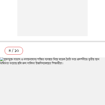
৪ / ১০