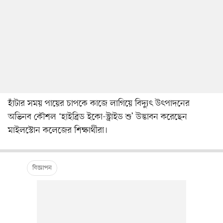
হাঁটার সময় পায়ের চাপকে কাজে লাগিয়ে বিদ্যুৎ উৎপাদনের
অভিনব কৌশল ‘হাইব্রিড ইকো-স্ট্রাইড শু’ উদ্ভাবন করেছেন
মাইলস্টোন কলেজের শিক্ষার্থীরা।