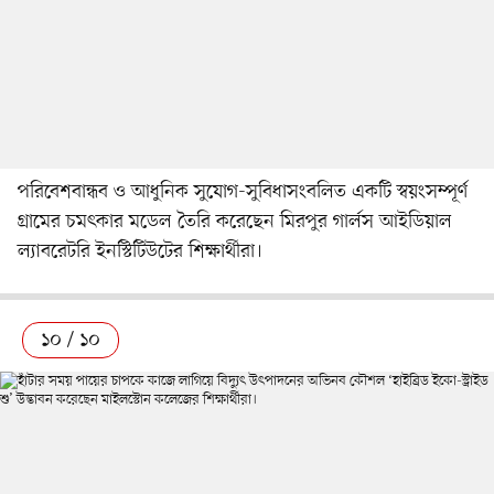
পরিবেশবান্ধব ও আধুনিক সুযোগ-সুবিধাসংবলিত একটি স্বয়ংসম্পূর্ণ
গ্রামের চমৎকার মডেল তৈরি করেছেন মিরপুর গার্লস আইডিয়াল
ল্যাবরেটরি ইনস্টিটিউটের শিক্ষার্থীরা।
১০ / ১০