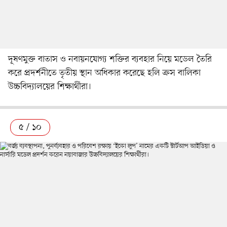
দূষণমুক্ত বাতাস ও নবায়নযোগ্য শক্তির ব্যবহার নিয়ে মডেল তৈরি
করে প্রদর্শনীতে তৃতীয় স্থান অধিকার করেছে হলি ক্রস বালিকা
উচ্চবিদ্যালয়ের শিক্ষার্থীরা।
৫ / ১০