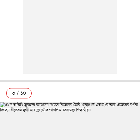
৩ / ১০