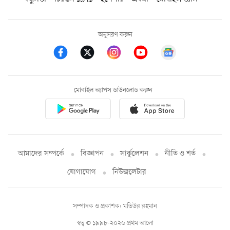
অনুসরণ করুন
মোবাইল অ্যাপস ডাউনলোড করুন
আমাদের সম্পর্কে
বিজ্ঞাপন
সার্কুলেশন
নীতি ও শর্ত
যোগাযোগ
নিউজলেটার
সম্পাদক ও প্রকাশক: মতিউর রহমান
স্বত্ব © ১৯৯৮-২০২৬ প্রথম আলো