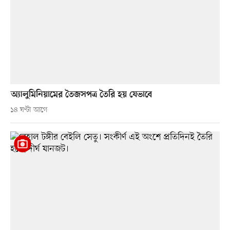
অ্যালুমিনিয়ামের তৈজসপত্র তৈরি হয় যেভাবে
১৪ ঘণ্টা আগে