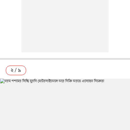
২ / ৯