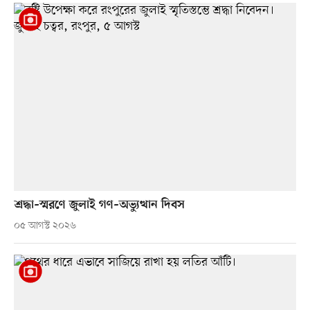
শ্রদ্ধা–স্মরণে জুলাই গণ–অভ্যুত্থান দিবস
০৫ আগস্ট ২০২৬