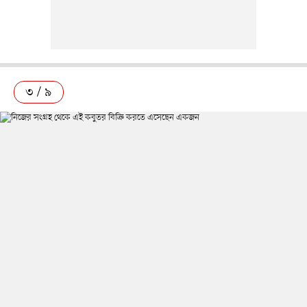
৩ / ৯