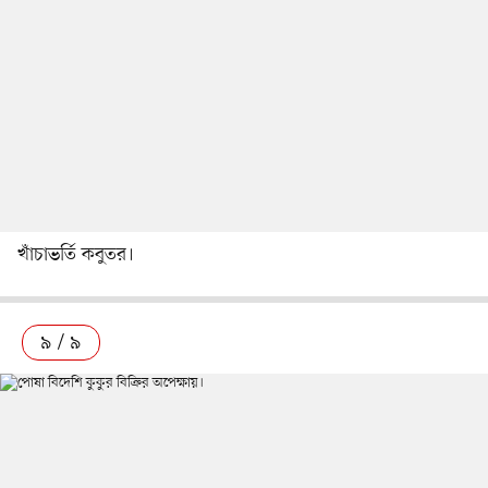
খাঁচাভর্তি কবুতর।
৯ / ৯