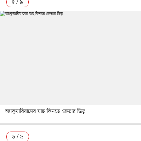
৫ / ৯
অ্যাকুয়ারিয়ামের মাছ কিনতে ক্রেতার ভিড়
৬ / ৯