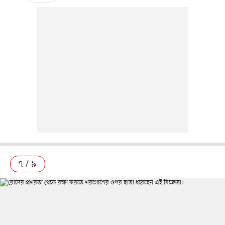
৭ / ৯