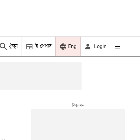
খুঁজুন
ই-পেপার
Login
Eng