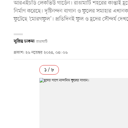
আরএইচডি লেকভিউ গার্ডেন। রাঙামাটি শহরের কাপ্তাই হ্রদ
নির্মাণ করেছে। দৃষ্টিনন্দন বাগান ও ফুলের সমাহার এখা
ফুটেছে ‘মোরগফুল’। প্রতিদিনই ফুল ও হ্রদের সৌন্দর্য দে
সুপ্রিয় চাকমা
রাঙামাটি
প্রকাশ: ২৬ নভেম্বর ২০২৫, ০৫: ০৬
১ / ৮