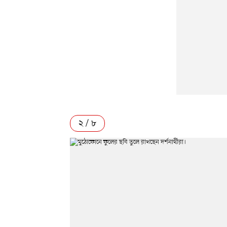
২ / ৮