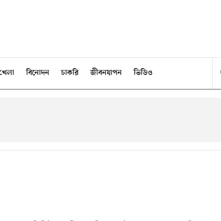
খেলা
বিনোদন
চাকরি
জীবনযাপন
ভিডিও