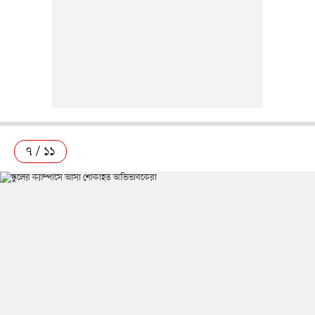
৭ / ১১