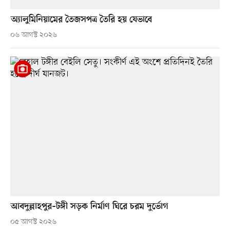
অ্যালুমিনিয়ামের তৈজসপত্র তৈরি হয় যেভাবে
০৬ আগস্ট ২০২৬
আবদুল্লাহপুর–টঙ্গী সড়ক নির্মাণ ঘিরে চরম দুর্ভোগ
০৫ আগস্ট ২০২৬