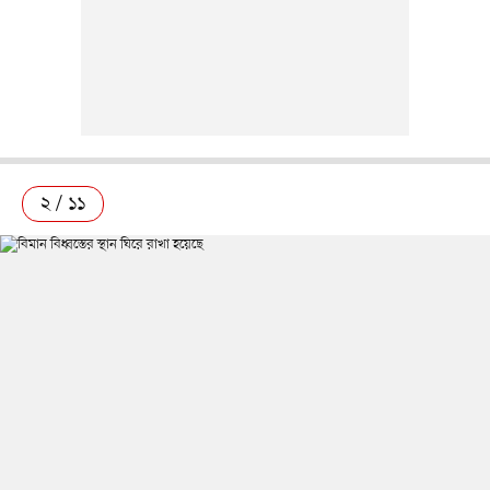
২ / ১১