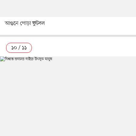
আগুনে পোড়া ফুটবল
১০ / ১১