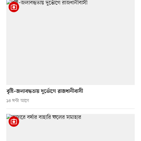
বৃষ্টি–জলাবদ্ধতায় দুর্ভোগে রাজধানীবাসী
১৪ ঘণ্টা আগে