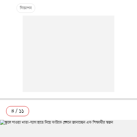
৪ / ১১