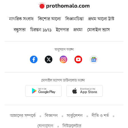
নাগরিক সংবাদ
কিশোর আলো
বিজ্ঞানচিন্তা
প্রথম আলো ট্রাস্ট
বন্ধুসভা
চিরন্তন ১৯৭১
ইপেপার
প্রথমা
মোবাইল ভ্যাস
অনুসরণ করুন
মোবাইল অ্যাপস ডাউনলোড করুন
আমাদের সম্পর্কে
বিজ্ঞাপন
সার্কুলেশন
নীতি ও শর্ত
যোগাযোগ
নিউজলেটার