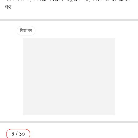
পথ
৪ / ১০