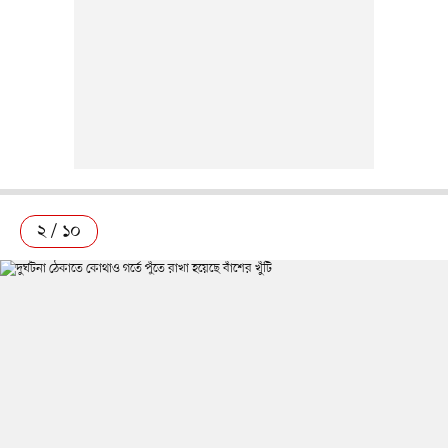
২ / ১০