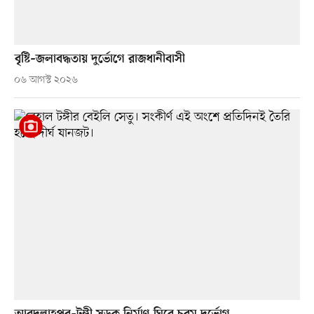
বৃষ্টি–জলাবদ্ধতায় দুর্ভোগে রাজধানীবাসী
০৬ আগস্ট ২০২৬