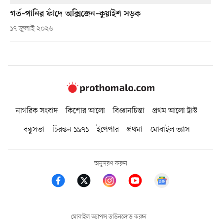
গর্ত–পানির ফাঁদে অক্সিজেন–কুয়াইশ সড়ক
১৭ জুলাই ২০২৬
নাগরিক সংবাদ
কিশোর আলো
বিজ্ঞানচিন্তা
প্রথম আলো ট্রাস্ট
বন্ধুসভা
চিরন্তন ১৯৭১
ইপেপার
প্রথমা
মোবাইল ভ্যাস
অনুসরণ করুন
মোবাইল অ্যাপস ডাউনলোড করুন