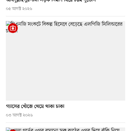
আবদুল্লাহপুর–টঙ্গী সড়ক নির্মাণ ঘিরে চরম দুর্ভোগ
০৫ আগস্ট ২০২৬
গ্যাসের খোঁজে থেমে থাকা চাকা
০৩ আগস্ট ২০২৬