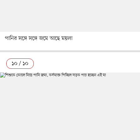
পানির সঙ্গে সঙ্গে জমে আছে ময়লা
১০ / ১০