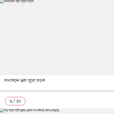
খানাখন্দে ভরা পুরো সড়ক
৬ / ১০