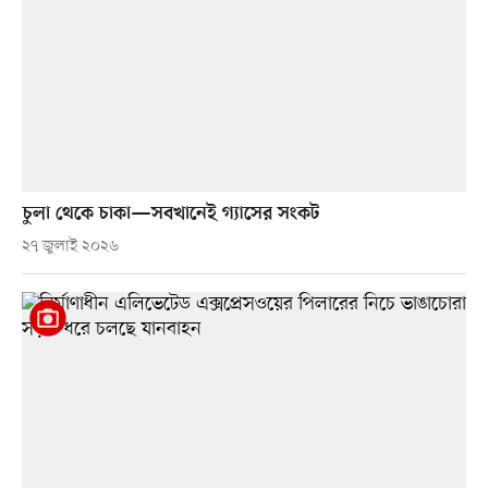
চুলা থেকে চাকা—সবখানেই গ্যাসের সংকট
২৭ জুলাই ২০২৬