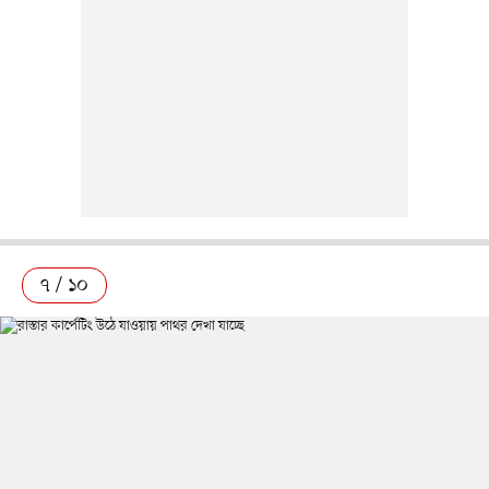
৭ / ১০