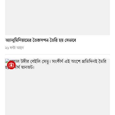
অ্যালুমিনিয়ামের তৈজসপত্র তৈরি হয় যেভাবে
২১ ঘণ্টা আগে