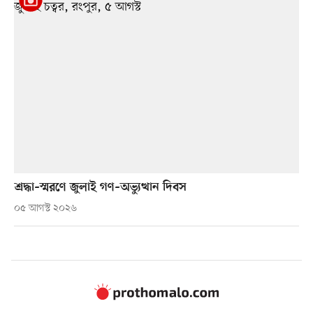
শ্রদ্ধা–স্মরণে জুলাই গণ–অভ্যুত্থান দিবস
০৫ আগস্ট ২০২৬