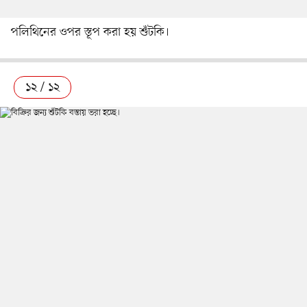
পলিথিনের ওপর স্তূপ করা হয় শুঁটকি।
১২ / ১২