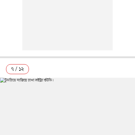
৭ / ১২