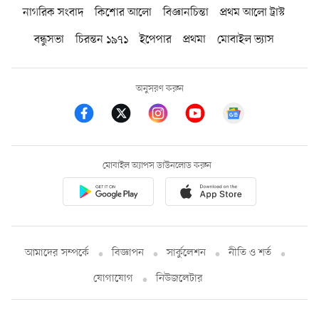
নাগরিক সংবাদ
কিশোর আলো
বিজ্ঞানচিন্তা
প্রথম আলো ট্রাস্ট
বন্ধুসভা
চিরন্তন ১৯৭১
ইপেপার
প্রথমা
মোবাইল ভ্যাস
অনুসরণ করুন
মোবাইল অ্যাপস ডাউনলোড করুন
আমাদের সম্পর্কে
বিজ্ঞাপন
সার্কুলেশন
নীতি ও শর্ত
যোগাযোগ
নিউজলেটার