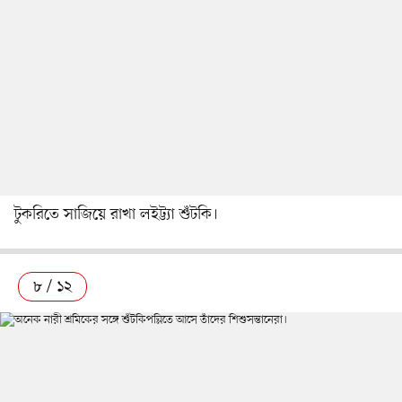
টুকরিতে সাজিয়ে রাখা লইট্ট্যা শুঁটকি।
৮ / ১২