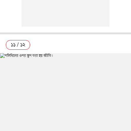
১১ / ১২