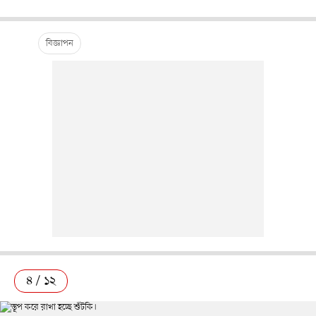
৪ / ১২