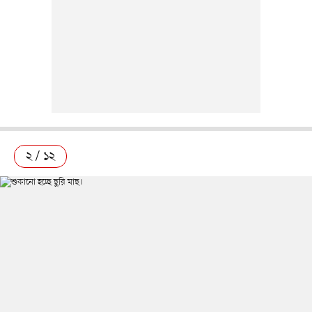
২ / ১২