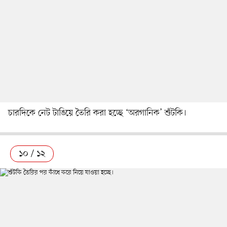
চারদিকে নেট টাঙিয়ে তৈরি করা হচ্ছে ‘অরগানিক’ শুঁটকি।
১০ / ১২