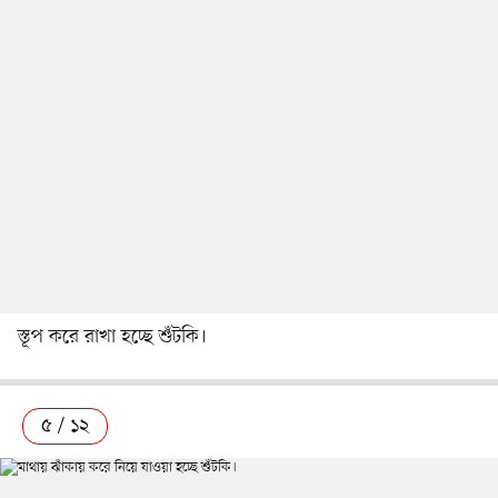
স্তূপ করে রাখা হচ্ছে শুঁটকি।
৫ / ১২