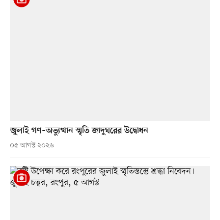
জুলাই গণ–অভ্যুত্থান স্মৃতি জাদুঘরের উদ্বোধন
০৫ আগস্ট ২০২৬