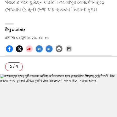
গন্তব্যের পথে ছুটছেন যাত্রীরা। কমলাপুর রেলস্টেশনজুড়ে
সোমবার (১ জুন) দেখা যায় ব্যস্ততার চিরচেনা দৃশ্য।
দীপু মালাকার
প্রকাশ: ০১ জুন ২০২৬, ১২: ১৬
১ / ৭