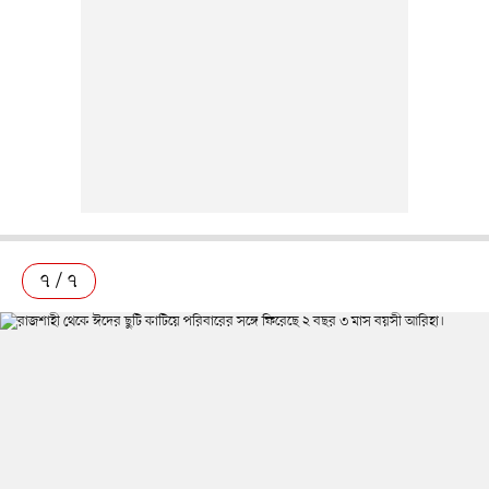
৭ / ৭