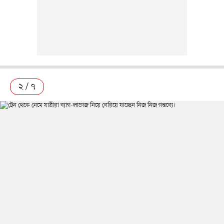
২ / ৭