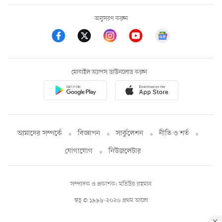
অনুসরণ করুন
মোবাইল অ্যাপস ডাউনলোড করুন
আমাদের সম্পর্কে
বিজ্ঞাপন
সার্কুলেশন
নীতি ও শর্ত
যোগাযোগ
নিউজলেটার
সম্পাদক ও প্রকাশক: মতিউর রহমান
স্বত্ব © ১৯৯৮-২০২৬ প্রথম আলো