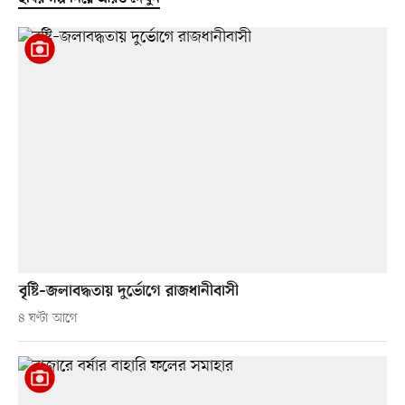
বৃষ্টি–জলাবদ্ধতায় দুর্ভোগে রাজধানীবাসী
৪ ঘণ্টা আগে