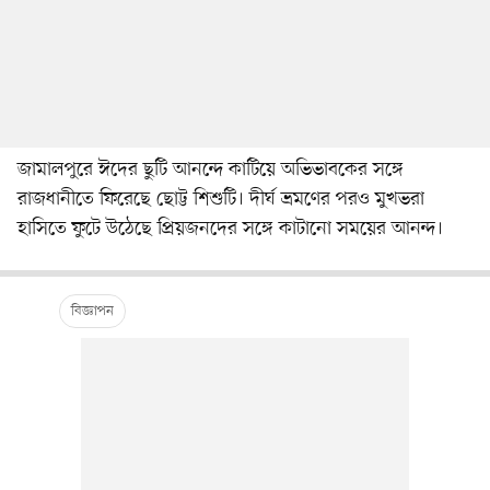
জামালপুরে ঈদের ছুটি আনন্দে কাটিয়ে অভিভাবকের সঙ্গে
রাজধানীতে ফিরেছে ছোট্ট শিশুটি। দীর্ঘ ভ্রমণের পরও মুখভরা
হাসিতে ফুটে উঠেছে প্রিয়জনদের সঙ্গে কাটানো সময়ের আনন্দ।