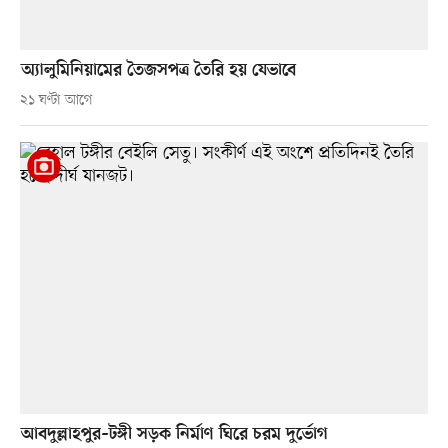
অ্যালুমিনিয়ামের তৈজসপত্র তৈরি হয় যেভাবে
২১ ঘণ্টা আগে
আবদুল্লাহপুর–টঙ্গী সড়ক নির্মাণ ঘিরে চরম দুর্ভোগ