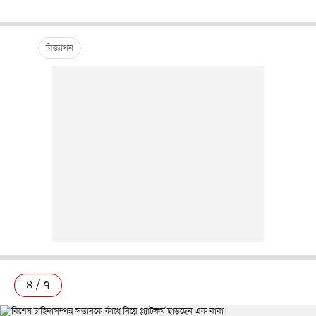
৪ / ৭