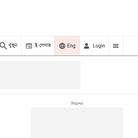
খুঁজুন
ই-পেপার
Login
Eng