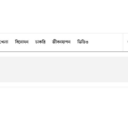
খেলা
বিনোদন
চাকরি
জীবনযাপন
ভিডিও