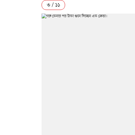
৩ / ১১