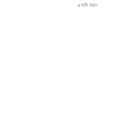
৮ ঘণ্টা আগে