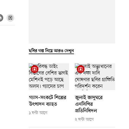
ছবির গল্প নিয়ে আরও দেখুন
গ্যাস–সংকটে শিল্পের
জুলাই জাদুঘরে
উৎপাদন ব্যাহত
এনসিপির
প্রতিনিধিদল
১ ঘণ্টা আগে
২ ঘণ্টা আগে