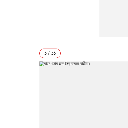
১ / ১১