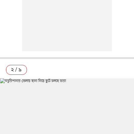
২ / ৯