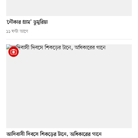
‘নৌকার গ্রাম’ ডুমুরিয়া
১১ ঘণ্টা আগে
আদিবাসী দিবসে শিকড়ের টানে, অধিকারের গানে