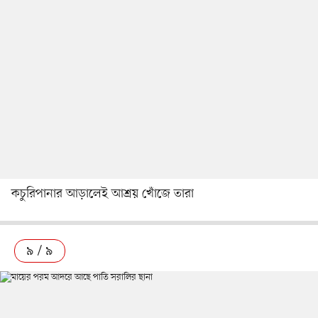
কচুরিপানার আড়ালেই আশ্রয় খোঁজে তারা
৯ / ৯