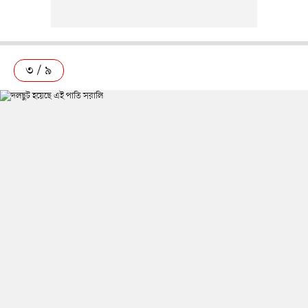
৩ / ৯