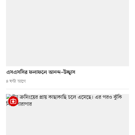
এসএসসির ফলাফলে আনন্দ–উচ্ছ্বাস
৪ ঘণ্টা আগে