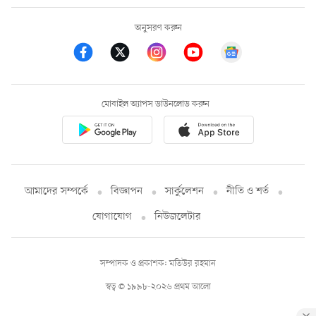
অনুসরণ করুন
মোবাইল অ্যাপস ডাউনলোড করুন
আমাদের সম্পর্কে
বিজ্ঞাপন
সার্কুলেশন
নীতি ও শর্ত
যোগাযোগ
নিউজলেটার
সম্পাদক ও প্রকাশক: মতিউর রহমান
স্বত্ব © ১৯৯৮-২০২৬ প্রথম আলো