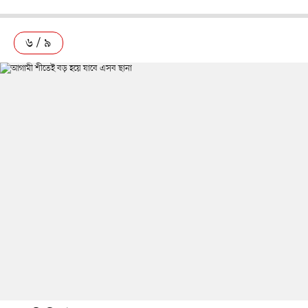
৬ / ৯