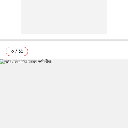
৩ / ১১