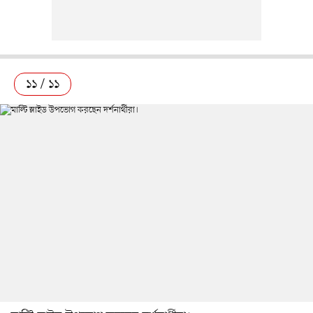
১১ / ১১