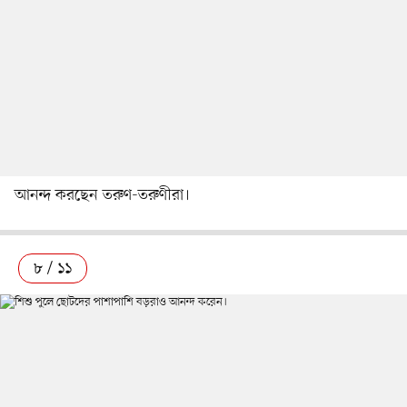
আনন্দ করছেন তরুণ-তরুণীরা।
৮ / ১১