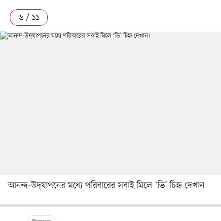
৬ / ১১
আনন্দ-উদ্‌যাপনের মধ্যে পরিবারের সবাই মিলে ‘ভি’ চিহ্ন দেখান।