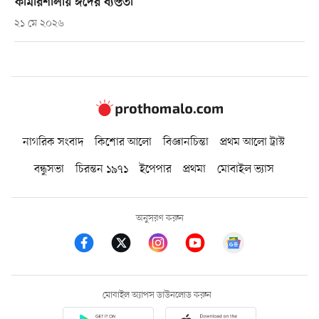
কামারশালায় ঈদের ব্যস্ততা
২১ মে ২০২৬
নাগরিক সংবাদ
কিশোর আলো
বিজ্ঞানচিন্তা
প্রথম আলো ট্রাস্ট
বন্ধুসভা
চিরন্তন ১৯৭১
ইপেপার
প্রথমা
মোবাইল ভ্যাস
অনুসরণ করুন
মোবাইল অ্যাপস ডাউনলোড করুন