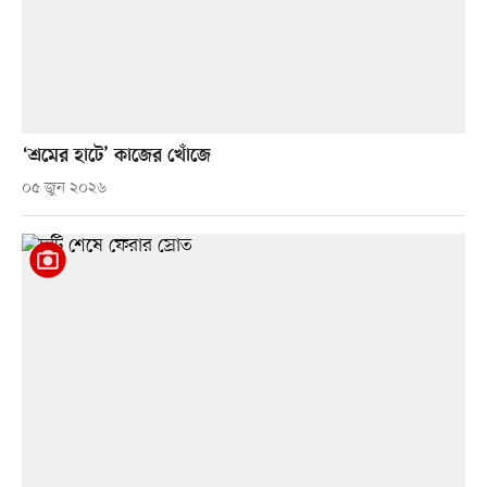
‘শ্রমের হাটে’ কাজের খোঁজে
০৫ জুন ২০২৬