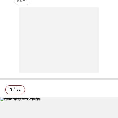
৭ / ১১