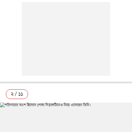
২ / ১১