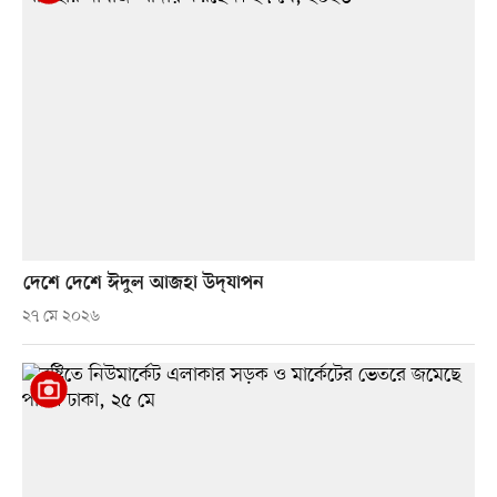
দেশে দেশে ঈদুল আজহা উদ্‌যাপন
২৭ মে ২০২৬