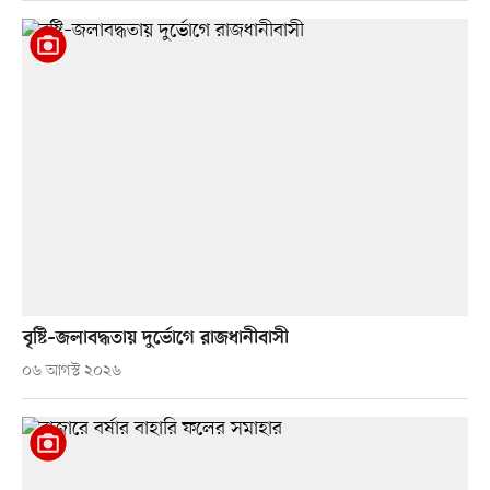
বৃষ্টি–জলাবদ্ধতায় দুর্ভোগে রাজধানীবাসী
০৬ আগস্ট ২০২৬