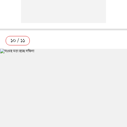
১০ / ১১