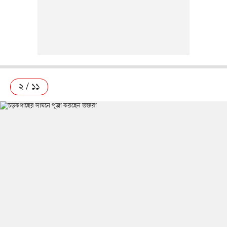
২ / ১১