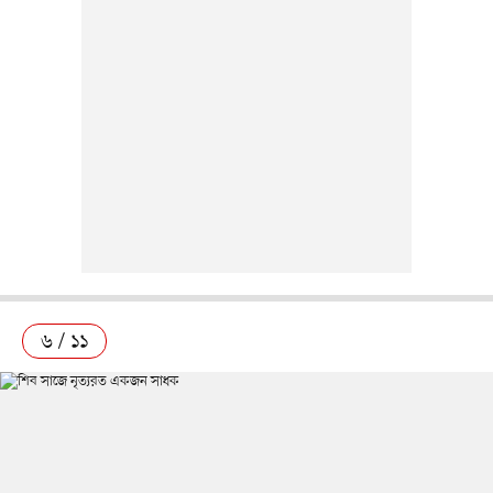
৬ / ১১