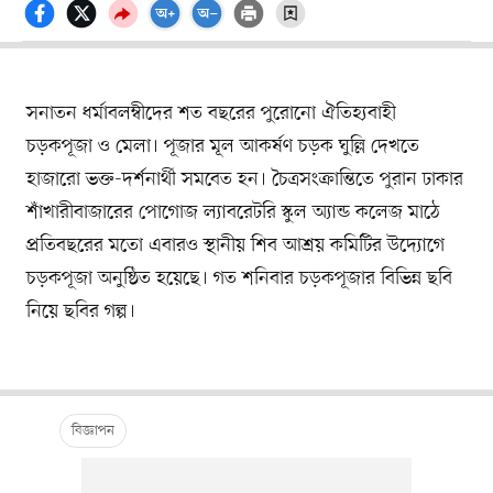
সনাতন ধর্মাবলম্বীদের শত বছরের পুরোনো ঐতিহ্যবাহী
চড়কপূজা ও মেলা। পূজার মূল আকর্ষণ চড়ক ঘুল্লি দেখতে
হাজারো ভক্ত-দর্শনার্থী সমবেত হন। চৈত্রসংক্রান্তিতে পুরান ঢাকার
শাঁখারীবাজারের পোগোজ ল্যাবরেটরি স্কুল অ্যান্ড কলেজ মাঠে
প্রতিবছরের মতো এবারও স্থানীয় শিব আশ্রয় কমিটির উদ্যোগে
চড়কপূজা অনুষ্ঠিত হয়েছে। গত শনিবার চড়কপূজার বিভিন্ন ছবি
নিয়ে ছবির গল্প।