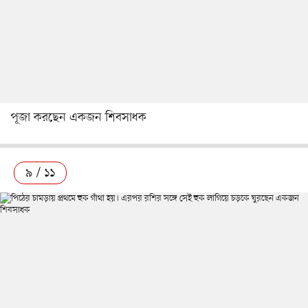
পূজা করছেন একজন শিবসাধক
৯ / ১১