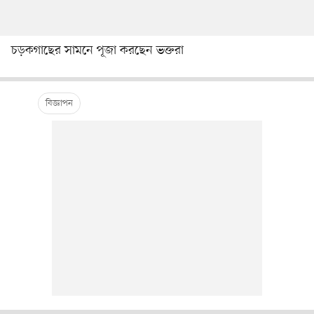
চড়কগাছের সামনে পূজা করছেন ভক্তরা