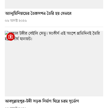
অ্যালুমিনিয়ামের তৈজসপত্র তৈরি হয় যেভাবে
০৬ আগস্ট ২০২৬
আবদুল্লাহপুর–টঙ্গী সড়ক নির্মাণ ঘিরে চরম দুর্ভোগ