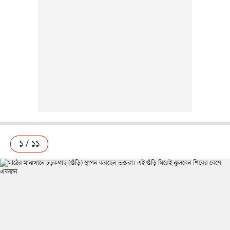
১ / ১১