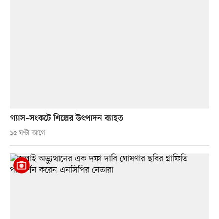
গ্যাস–সংকটে শিল্পের উৎপাদন ব্যাহত
১৫ ঘণ্টা আগে