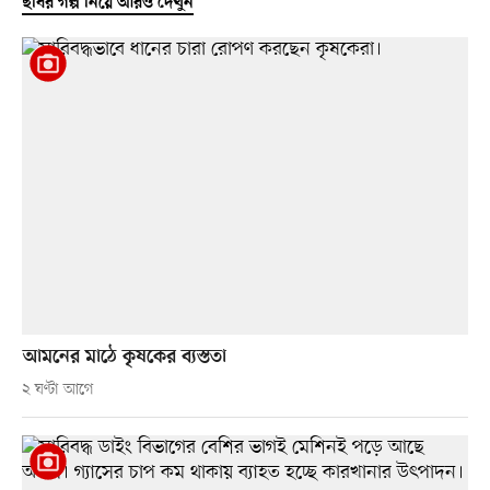
ছবির গল্প নিয়ে আরও দেখুন
আমনের মাঠে কৃষকের ব্যস্ততা
২ ঘণ্টা আগে