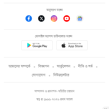
অনুসরণ করুন
মোবাইল অ্যাপস ডাউনলোড করুন
আমাদের সম্পর্কে
বিজ্ঞাপন
সার্কুলেশন
নীতি ও শর্ত
যোগাযোগ
নিউজলেটার
সম্পাদক ও প্রকাশক: মতিউর রহমান
স্বত্ব © ১৯৯৮-২০২৬ প্রথম আলো