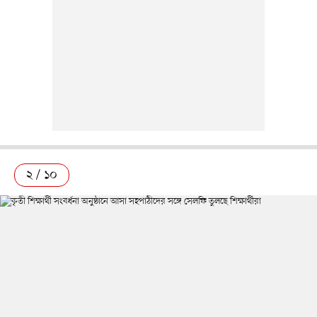
২ / ১০