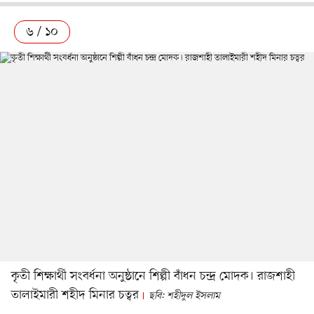
৬ / ১০
কৃতী শিক্ষার্থী সংবর্ধনা অনুষ্ঠানে শিল্পী বাঁধন চন্দ্র মোদক। রাজশাহী
তালাইমারী শহীদ মিনার চত্বর
ছবি: শহীদুল ইসলাম