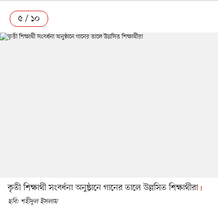
৫ / ১০
কৃতী শিক্ষার্থী সংবর্ধনা অনুষ্ঠানে গানের তালে উল্লসিত শিক্ষার্থীরা
ছবি: শহীদুল ইসলাম