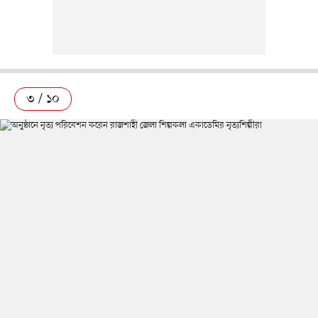
৩ / ১০