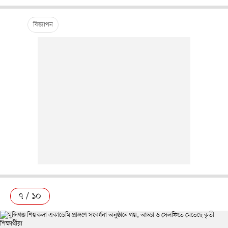
৭ / ১০