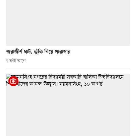
জরাজীর্ণ ঘাট, ঝুঁকি নিয়ে পারাপার
৭ ঘণ্টা আগে