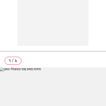
৭ / ৯