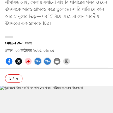
সীমাবদ্ধ নেই, মেলায় বসানো বাহারি খাবারের পসরাও যেন
উৎসবকে আরও প্রাণবন্ত করে তুলেছে। সারি সারি দোকান
আর মানুষের ভিড়—সব মিলিয়ে এ মেলা যেন শারদীয়
উৎসবের এক প্রাণবন্ত চিত্র।
সোয়েল রানা
বগুড়া
প্রকাশ: ০২ অক্টোবর ২০২৫, ০৬: ০৫
১ / ৯