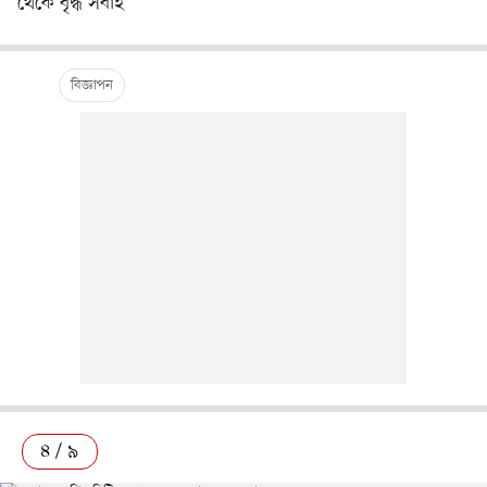
থেকে বৃদ্ধ সবাই
৪ / ৯