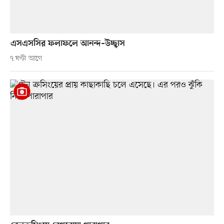
এসএসসির ফলাফলে আনন্দ–উচ্ছ্বাস
৭ ঘণ্টা আগে