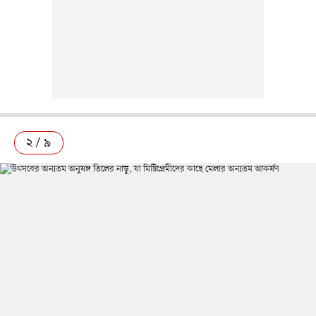
২ / ৯