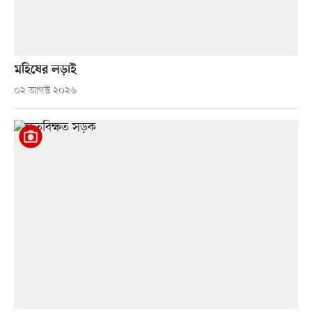
মহিষের লড়াই
০২ আগস্ট ২০২৬