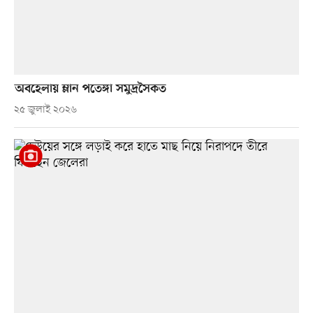
অবহেলায় ম্লান পতেঙ্গা সমুদ্রসৈকত
২৫ জুলাই ২০২৬