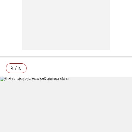
২ / ৯