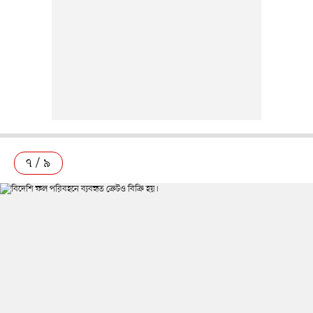
৭ / ৯