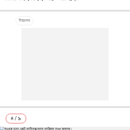
৪ / ৯