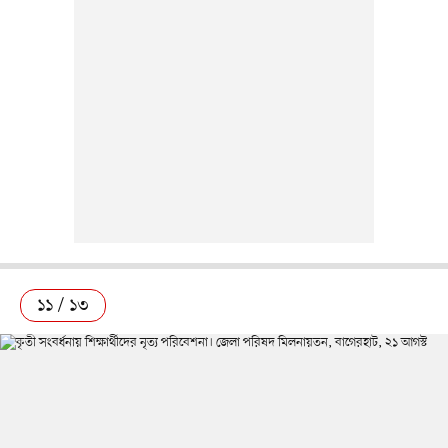
১১ / ১৩