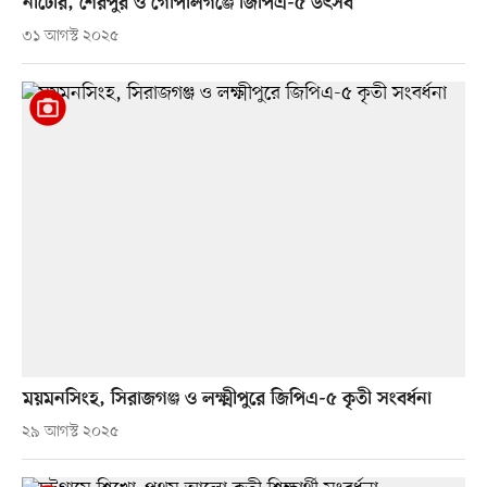
নাটোর, শেরপুর ও গোপালগঞ্জে জিপিএ-৫ উৎসব
৩১ আগস্ট ২০২৫
ময়মনসিংহ, সিরাজগঞ্জ ও লক্ষ্মীপুরে জিপিএ-৫ কৃতী সংবর্ধনা
২৯ আগস্ট ২০২৫