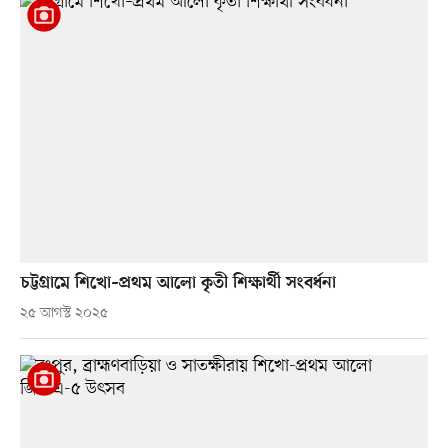
চট্টগ্রামে শিখো–প্রথম আলো কৃতী শিক্ষার্থী সংবর্ধনা
২৫ আগস্ট ২০২৫