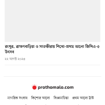
রংপুর, ব্রাহ্মণবাড়িয়া ও সাতক্ষীরায় শিখো-প্রথম আলো জিপিএ-৫
উৎসব
২২ আগস্ট ২০২৫
নাগরিক সংবাদ
কিশোর আলো
বিজ্ঞানচিন্তা
প্রথম আলো ট্রাস্ট