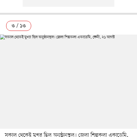
৩ / ১৩
সকাল থেকেই মুখর ছিল অনুষ্ঠানস্থল। জেলা শিল্পকলা একাডেমি,