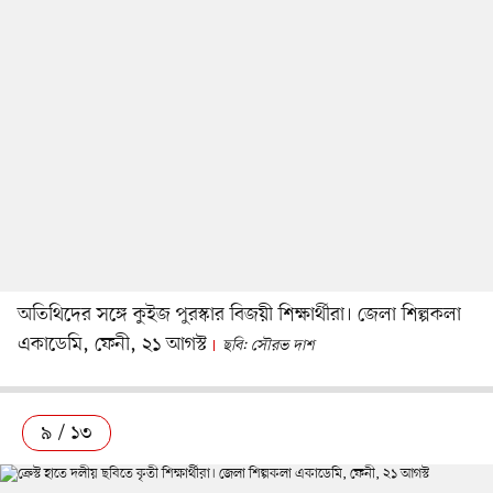
অতিথিদের সঙ্গে কুইজ পুরস্কার বিজয়ী শিক্ষার্থীরা। জেলা শিল্পকলা
একাডেমি, ফেনী, ২১ আগস্ট
ছবি: সৌরভ দাশ
৯ / ১৩