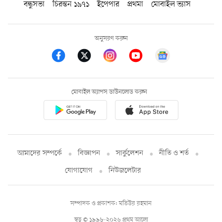
বন্ধুসভা
চিরন্তন ১৯৭১
ইপেপার
প্রথমা
মোবাইল ভ্যাস
অনুসরণ করুন
মোবাইল অ্যাপস ডাউনলোড করুন
আমাদের সম্পর্কে
বিজ্ঞাপন
সার্কুলেশন
নীতি ও শর্ত
যোগাযোগ
নিউজলেটার
সম্পাদক ও প্রকাশক: মতিউর রহমান
স্বত্ব © ১৯৯৮-২০২৬ প্রথম আলো