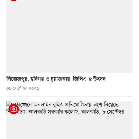
পিরোজপুর, হবিগঞ্জ ও চুয়াডাঙ্গায় জিপিএ-৫ উৎসব
০৯ সেপ্টেম্বর ২০২৫