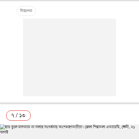
৭ / ১৩