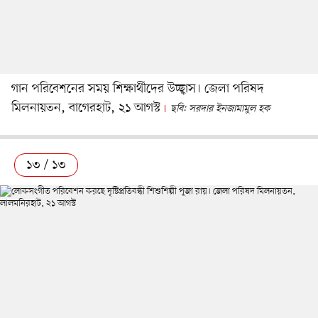
গান পরিবেশনের সময় শিক্ষার্থীদের উচ্ছ্বাস। জেলা পরিষদ
মিলনায়তন, বাগেরহাট, ২১ আগস্ট
ছবি: সরদার ইনজামামুল হক
১৩ / ১৩