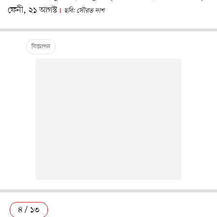
ফেনী, ২১ আগস্ট
ছবি: সৌরভ দাশ
৪ / ১৩