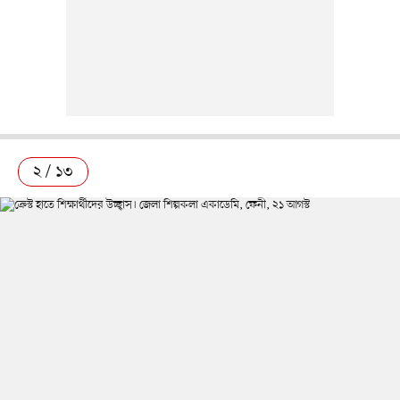
২ / ১৩