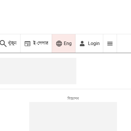
খুঁজুন
ই-পেপার
Login
Eng