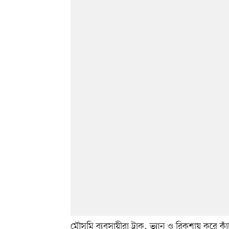
মৌসুমি ব্যবসায়ীরা ট্রাক, ভ্যান ও রিকশায় করে ক