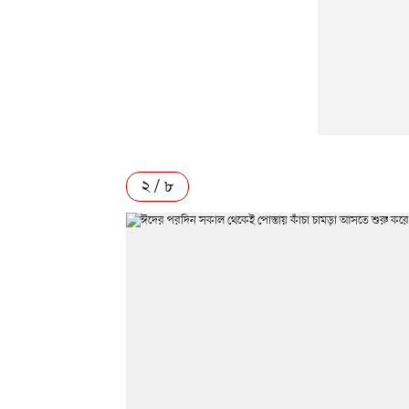
২ / ৮