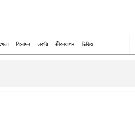
খেলা
বিনোদন
চাকরি
জীবনযাপন
ভিডিও