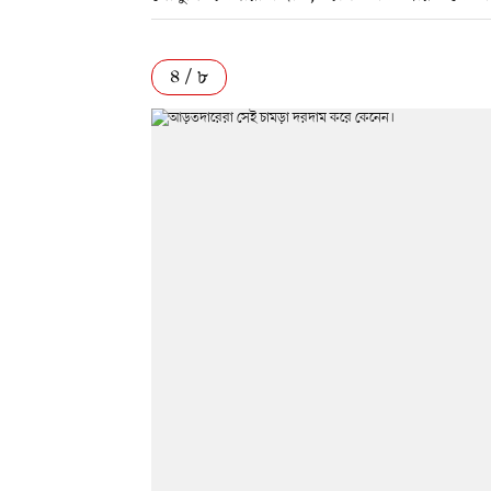
৪ / ৮