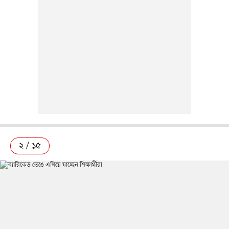
২ / ১৫