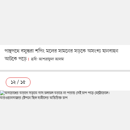
পান্থপথে বসুন্ধরা শপিং মলের সামনের সড়কে অসংখ্য যানবাহন
আটকে পড়ে
ছবি: আশরাফুল আলম
১২ / ১৫