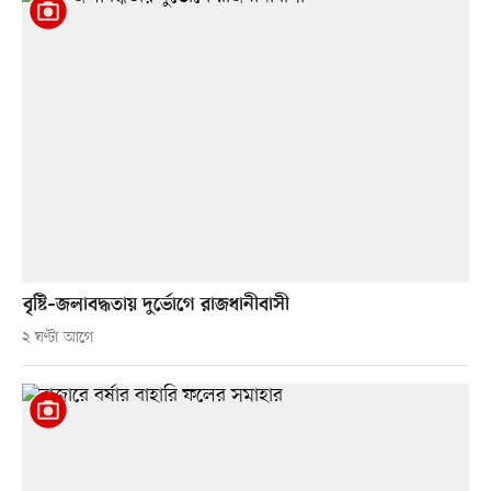
বৃষ্টি–জলাবদ্ধতায় দুর্ভোগে রাজধানীবাসী
২ ঘণ্টা আগে