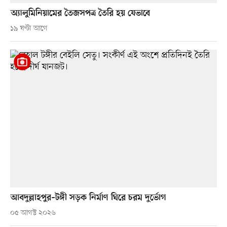
অ্যালুমিনিয়ামের তৈজসপত্র তৈরি হয় যেভাবে
১৯ ঘণ্টা আগে
আবদুল্লাহপুর–টঙ্গী সড়ক নির্মাণ ঘিরে চরম দুর্ভোগ
০৫ আগস্ট ২০২৬