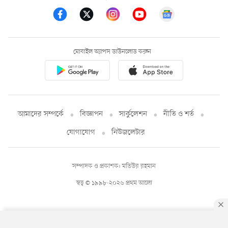
মোবাইল অ্যাপস ডাউনলোড করুন
আমাদের সম্পর্কে
বিজ্ঞাপন
সার্কুলেশন
নীতি ও শর্ত
যোগাযোগ
নিউজলেটার
সম্পাদক ও প্রকাশক: মতিউর রহমান
স্বত্ব © ১৯৯৮-২০২৬ প্রথম আলো