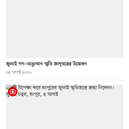
জুলাই গণ–অভ্যুত্থান স্মৃতি জাদুঘরের উদ্বোধন
০৫ আগস্ট ২০২৬