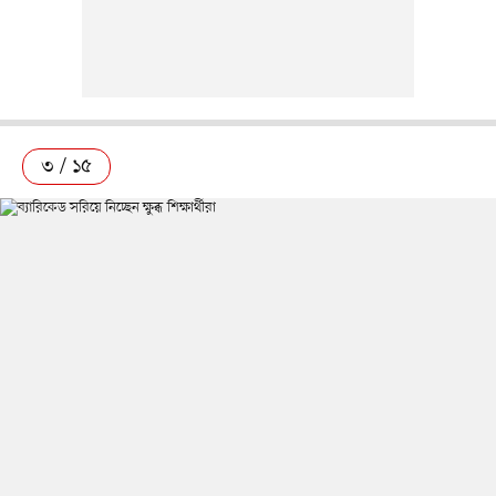
৩ / ১৫