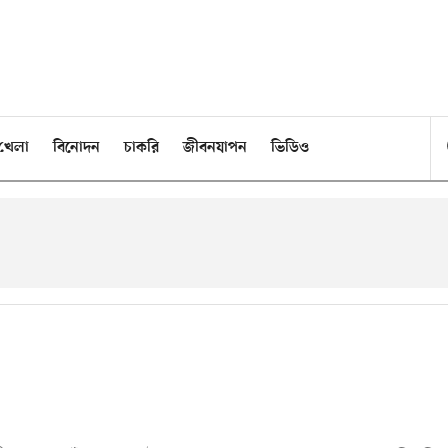
খেলা
বিনোদন
চাকরি
জীবনযাপন
ভিডিও