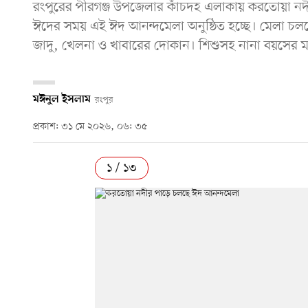
রংপুরের পীরগঞ্জ উপজেলার কাঁচদহ এলাকায় করতোয়া ন
ঈদের সময় এই ঈদ আনন্দমেলা অনুষ্ঠিত হচ্ছে। মেলা চলব
জাদু, খেলনা ও খাবারের দোকান। শিশুসহ নানা বয়সের ম
মঈনুল ইসলাম
রংপুর
প্রকাশ: ৩১ মে ২০২৬, ০৬: ৩৫
১ / ১৩