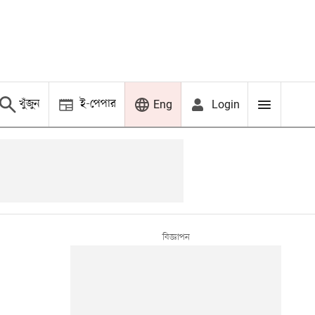
খুঁজুন
ই-পেপার
Login
Eng