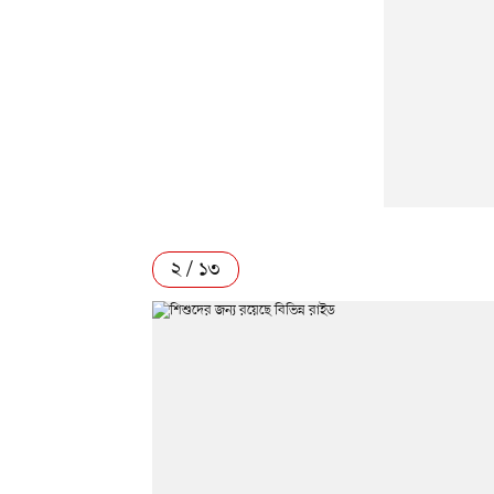
২ / ১৩