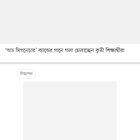
‘অড সিগনেচার’ ব্যান্ডের গানে গলা মেলাচ্ছেন কৃতী শিক্ষার্থীরা