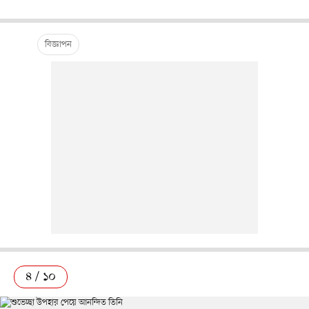
৪ / ১০