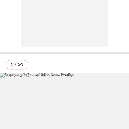
২ / ১০