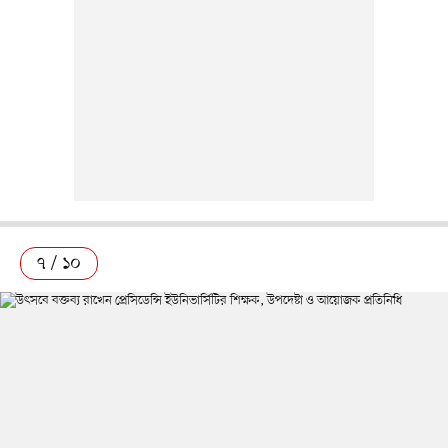
৭ / ১০