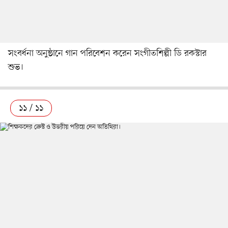
সংবর্ধনা অনুষ্ঠানে গান পরিবেশন করেন সংগীতশিল্পী ডি রকস্টার
শুভ।
১১ / ১১