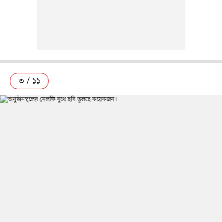
৩ / ১১