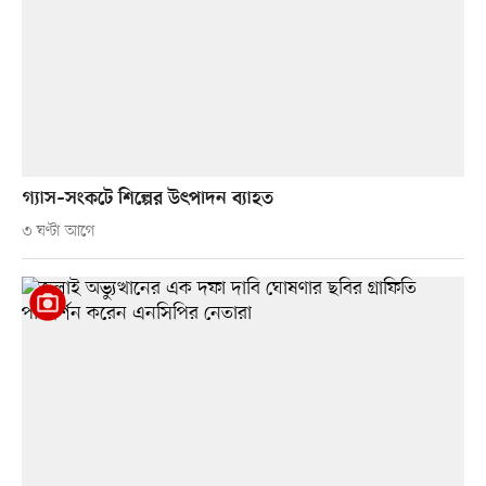
গ্যাস–সংকটে শিল্পের উৎপাদন ব্যাহত
৩ ঘণ্টা আগে