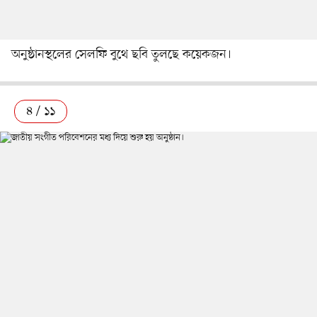
অনুষ্ঠানস্থলের সেলফি বুথে ছবি তুলছে কয়েকজন।
৪ / ১১