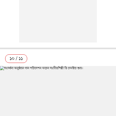
১০ / ১১