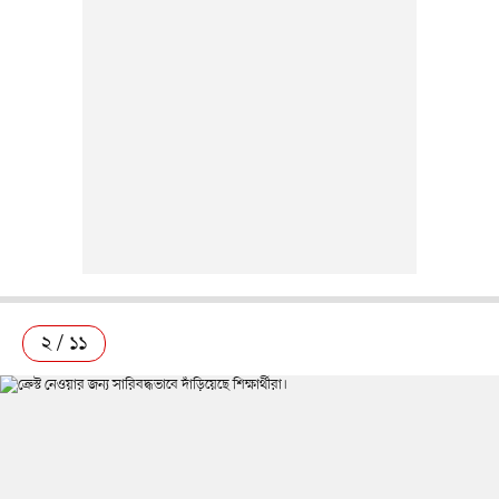
২ / ১১