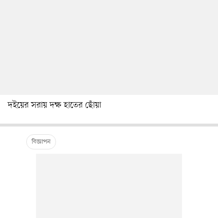
দইয়ের সরায় দক্ষ হাতের ছোঁয়া