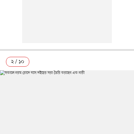
২ / ১০