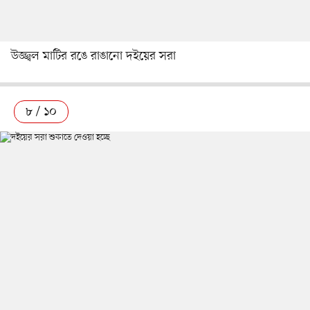
উজ্জ্বল মাটির রঙে রাঙানো দইয়ের সরা
৮ / ১০