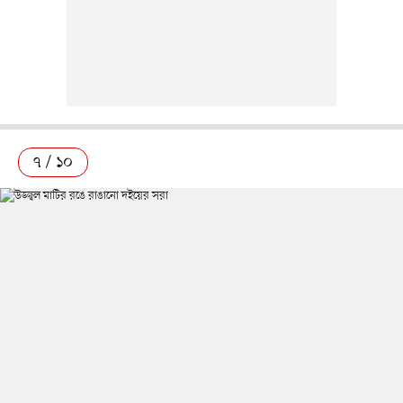
৭ / ১০