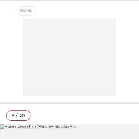
৪ / ১০