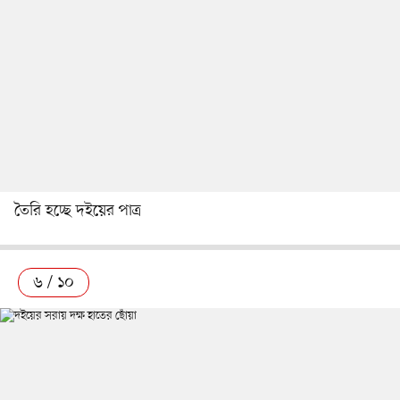
তৈরি হচ্ছে দইয়ের পাত্র
৬ / ১০