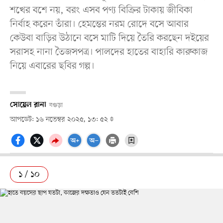
শখের বশে নয়, বরং এসব পণ্য বিক্রির টাকায় জীবিকা
নির্বাহ করেন তাঁরা। হেমন্তের নরম রোদে বসে আবার
কেউবা বাড়ির উঠানে বসে মাটি দিয়ে তৈরি করছেন দইয়ের
সরাসহ নানা তৈজসপত্র। পালদের হাতের বাহারি কারুকাজ
নিয়ে এবারের ছবির গল্প।
সোয়েল রানা
বগুড়া
আপডেট: ১৬ নভেম্বর ২০২৫, ১৩: ৫২
১ / ১০