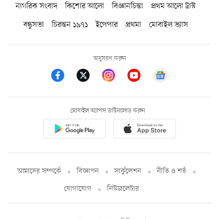
নাগরিক সংবাদ
কিশোর আলো
বিজ্ঞানচিন্তা
প্রথম আলো ট্রাস্ট
বন্ধুসভা
চিরন্তন ১৯৭১
ইপেপার
প্রথমা
মোবাইল ভ্যাস
অনুসরণ করুন
মোবাইল অ্যাপস ডাউনলোড করুন
আমাদের সম্পর্কে
বিজ্ঞাপন
সার্কুলেশন
নীতি ও শর্ত
যোগাযোগ
নিউজলেটার