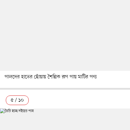
পালদের হাতের ছোঁয়ায় শৈল্পিক রূপ পায় মাটির পণ্য
৫ / ১০