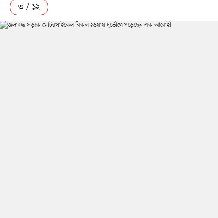
৩ / ১২