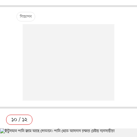
১০ / ১২