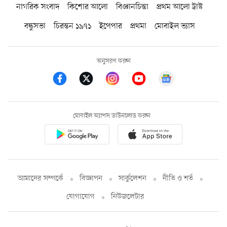
নাগরিক সংবাদ
কিশোর আলো
বিজ্ঞানচিন্তা
প্রথম আলো ট্রাস্ট
বন্ধুসভা
চিরন্তন ১৯৭১
ইপেপার
প্রথমা
মোবাইল ভ্যাস
অনুসরণ করুন
মোবাইল অ্যাপস ডাউনলোড করুন
আমাদের সম্পর্কে
বিজ্ঞাপন
সার্কুলেশন
নীতি ও শর্ত
যোগাযোগ
নিউজলেটার