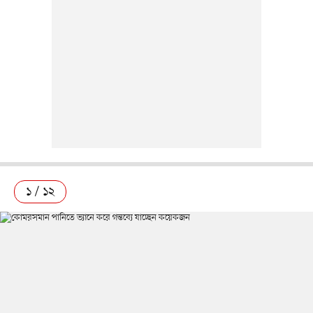
১ / ১২