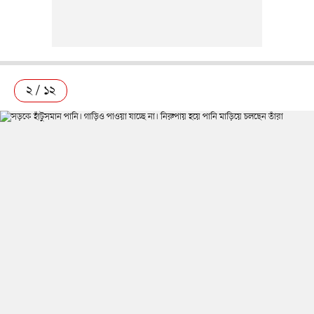
২ / ১২