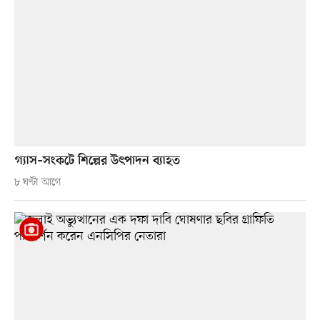
গ্যাস–সংকটে শিল্পের উৎপাদন ব্যাহত
৮ ঘণ্টা আগে