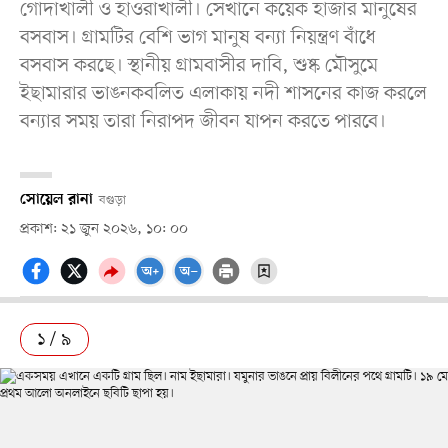
গোদাখালী ও হাওরাখালী। সেখানে কয়েক হাজার মানুষের
বসবাস। গ্রামটির বেশি ভাগ মানুষ বন্যা নিয়ন্ত্রণ বাঁধে
বসবাস করছে। স্থানীয় গ্রামবাসীর দাবি, শুষ্ক মৌসুমে
ইছামারার ভাঙনকবলিত এলাকায় নদী শাসনের কাজ করলে
বন্যার সময় তারা নিরাপদ জীবন যাপন করতে পারবে।
সোয়েল রানা
বগুড়া
প্রকাশ: ২১ জুন ২০২৬, ১০: ০০
১ / ৯