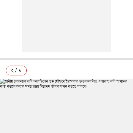
২ / ৯