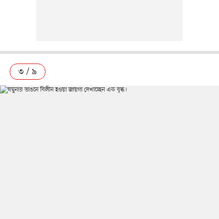
৩ / ৯